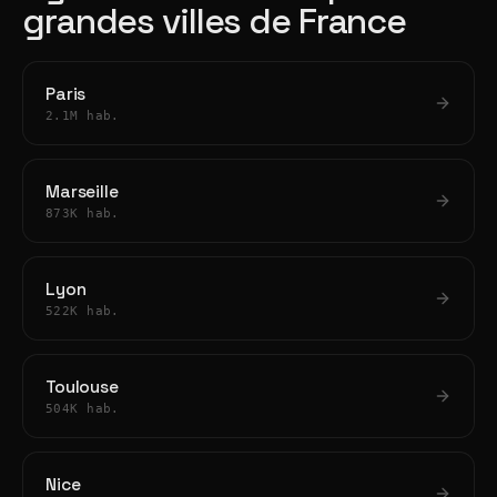
grandes villes de France
Paris
2.1M hab.
Marseille
873K hab.
Lyon
522K hab.
Toulouse
504K hab.
Nice