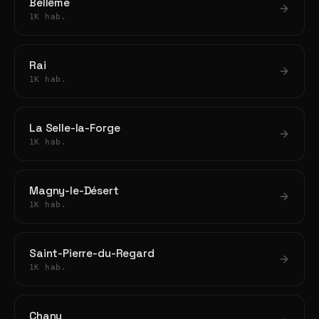
Bellême
1K hab.
Rai
1K hab.
La Selle-la-Forge
1K hab.
Magny-le-Désert
1K hab.
Saint-Pierre-du-Regard
1K hab.
Chanu