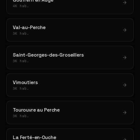
Gouffern en Auge
4K hab.
Val-au-Perche
3K hab.
Saint-Georges-des-Groseillers
3K hab.
Vimoutiers
3K hab.
Tourouvre au Perche
3K hab.
La Ferté-en-Ouche