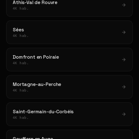
Athis-Val de Rouvre
4K hab.
Sées
4K hab.
Domfront en Poiraie
4K hab.
Mortagne-au-Perche
4K hab.
Saint-Germain-du-Corbéis
4K hab.