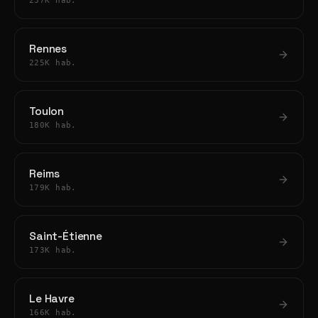
237K hab.
Rennes
225K hab.
Toulon
180K hab.
Reims
179K hab.
Saint-Étienne
173K hab.
Le Havre
166K hab.