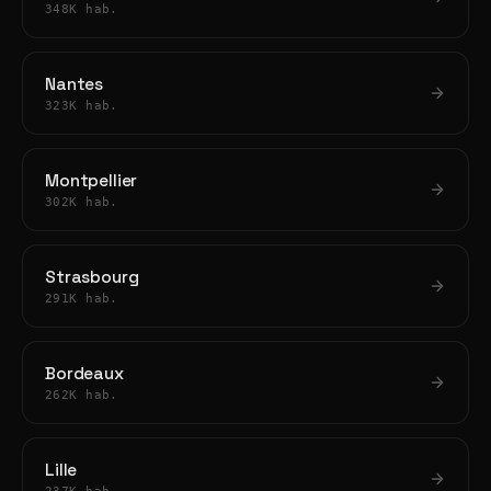
348K hab.
Nantes
323K hab.
Montpellier
302K hab.
Strasbourg
291K hab.
Bordeaux
262K hab.
Lille