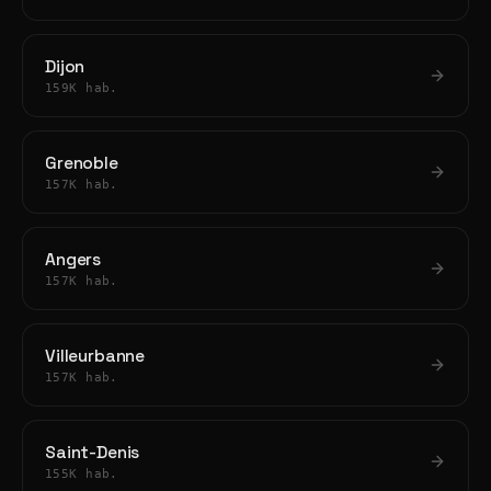
Dijon
159K hab.
Grenoble
157K hab.
Angers
157K hab.
Villeurbanne
157K hab.
Saint-Denis
155K hab.