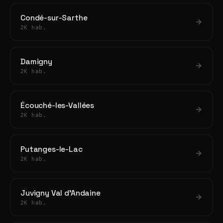
Condé-sur-Sarthe
2K hab.
Damigny
2K hab.
Écouché-les-Vallées
2K hab.
Putanges-le-Lac
2K hab.
Juvigny Val d'Andaine
2K hab.