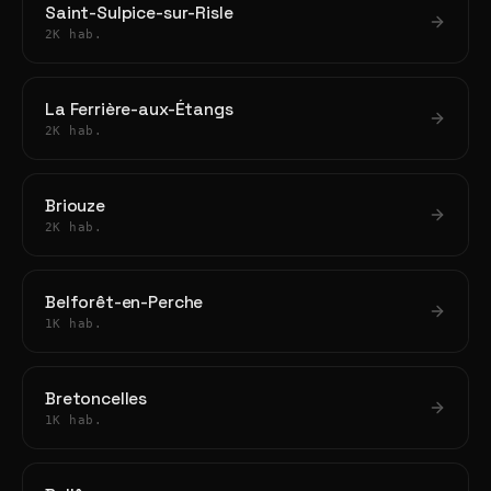
Saint-Sulpice-sur-Risle
2K hab.
La Ferrière-aux-Étangs
2K hab.
Briouze
2K hab.
Belforêt-en-Perche
1K hab.
Bretoncelles
1K hab.