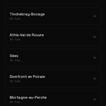
Tinchebray-Bocage
5K hab.
Athis-Val de Rouvre
4K hab.
Sées
4K hab.
Domfront en Poiraie
4K hab.
Mortagne-au-Perche
4K hab.