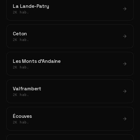
La Lande-Patry
2K hab.
Ceton
2K hab.
Les Monts d'Andaine
2K hab.
Valframbert
2K hab.
Écouves
2K hab.