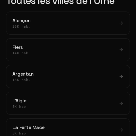
Toutes les villes de l'Orne
Alençon
26K hab.
Flers
14K hab.
Argentan
13K hab.
L'Aigle
8K hab.
La Ferté Macé
5K hab.