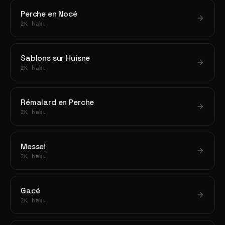
Perche en Nocé
2K hab.
Sablons sur Huisne
2K hab.
Rémalard en Perche
2K hab.
Messei
2K hab.
Gacé
2K hab.