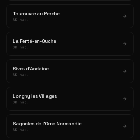
Tourouvre au Perche
3K hab.
La Ferté-en-Ouche
3K hab.
Rives d'Andaine
3K hab.
Longny les Villages
3K hab.
Bagnoles de l'Orne Normandie
3K hab.