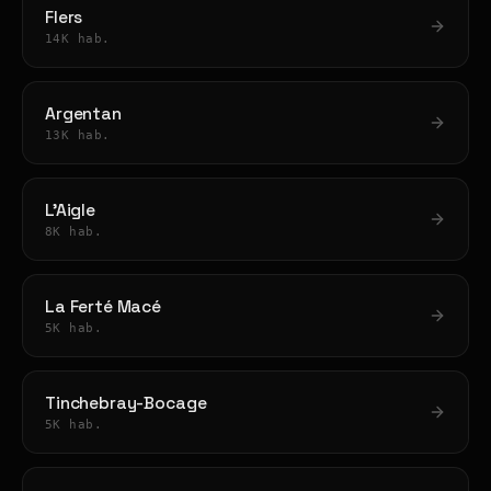
Flers
14K hab.
Argentan
13K hab.
L'Aigle
8K hab.
La Ferté Macé
5K hab.
Tinchebray-Bocage
5K hab.