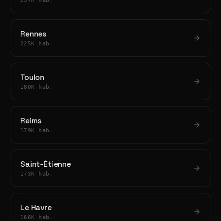
237K hab.
Rennes
225K hab.
Toulon
180K hab.
Reims
179K hab.
Saint-Étienne
173K hab.
Le Havre
166K hab.