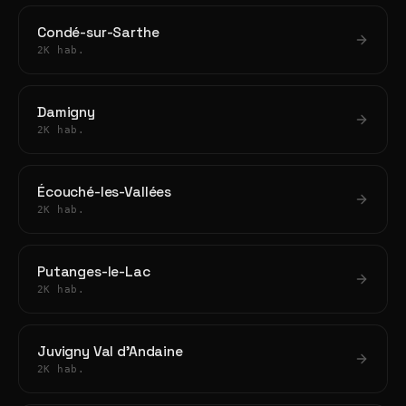
Condé-sur-Sarthe
2K hab.
Damigny
2K hab.
Écouché-les-Vallées
2K hab.
Putanges-le-Lac
2K hab.
Juvigny Val d'Andaine
2K hab.