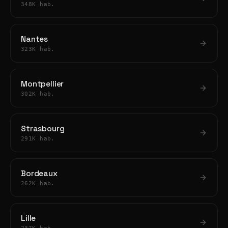
348K hab.
Nantes
323K hab.
Montpellier
302K hab.
Strasbourg
291K hab.
Bordeaux
262K hab.
Lille