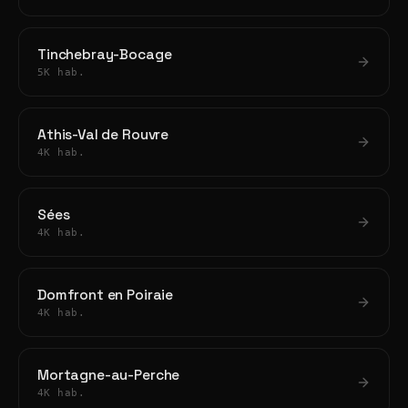
Tinchebray-Bocage
5K hab.
Athis-Val de Rouvre
4K hab.
Sées
4K hab.
Domfront en Poiraie
4K hab.
Mortagne-au-Perche
4K hab.