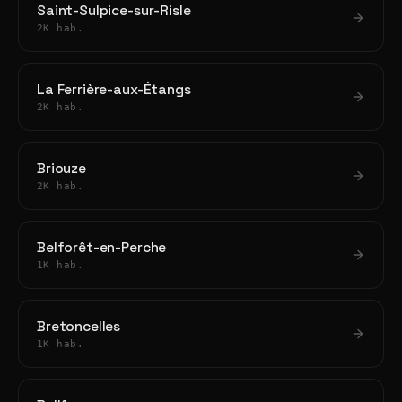
Saint-Sulpice-sur-Risle
2K hab.
La Ferrière-aux-Étangs
2K hab.
Briouze
2K hab.
Belforêt-en-Perche
1K hab.
Bretoncelles
1K hab.