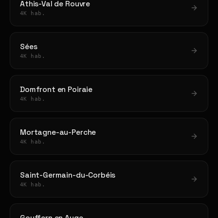
Athis-Val de Rouvre
4K hab.
Sées
4K hab.
Domfront en Poiraie
4K hab.
Mortagne-au-Perche
4K hab.
Saint-Germain-du-Corbéis
4K hab.