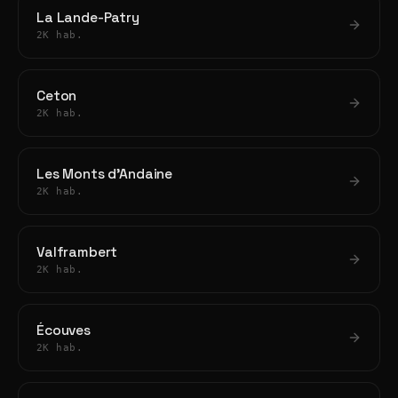
La Lande-Patry
2K hab.
Ceton
2K hab.
Les Monts d'Andaine
2K hab.
Valframbert
2K hab.
Écouves
2K hab.