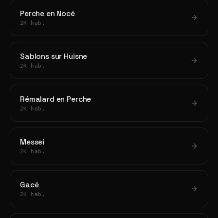
Perche en Nocé
2K hab.
Sablons sur Huisne
2K hab.
Rémalard en Perche
2K hab.
Messei
2K hab.
Gacé
2K hab.