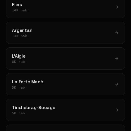
Flers
14K hab.
Argentan
13K hab.
L'Aigle
8K hab.
La Ferté Macé
5K hab.
Tinchebray-Bocage
5K hab.