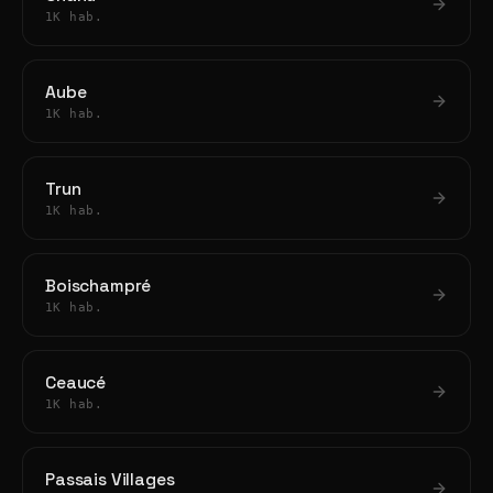
1K hab.
Aube
1K hab.
Trun
1K hab.
Boischampré
1K hab.
Ceaucé
1K hab.
Passais Villages