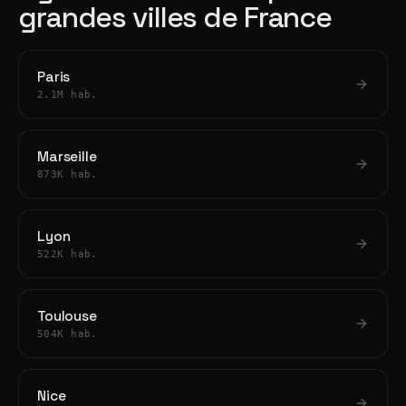
grandes villes de France
Paris
2.1M hab.
Marseille
873K hab.
Lyon
522K hab.
Toulouse
504K hab.
Nice