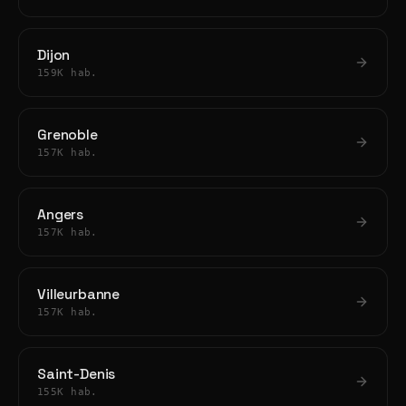
Dijon
159K hab.
Grenoble
157K hab.
Angers
157K hab.
Villeurbanne
157K hab.
Saint-Denis
155K hab.