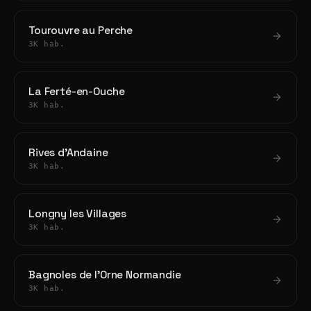
Tourouvre au Perche
3K hab.
La Ferté-en-Ouche
3K hab.
Rives d'Andaine
3K hab.
Longny les Villages
3K hab.
Bagnoles de l'Orne Normandie
3K hab.