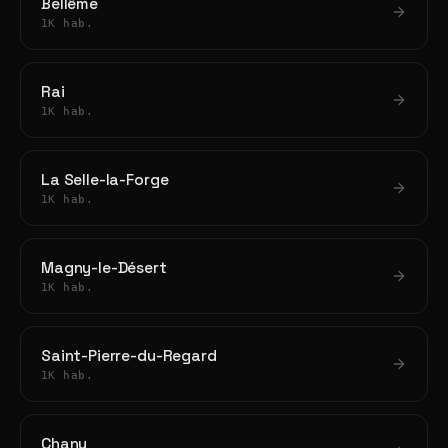
Bellême
1K hab.
Rai
1K hab.
La Selle-la-Forge
1K hab.
Magny-le-Désert
1K hab.
Saint-Pierre-du-Regard
1K hab.
Chanu