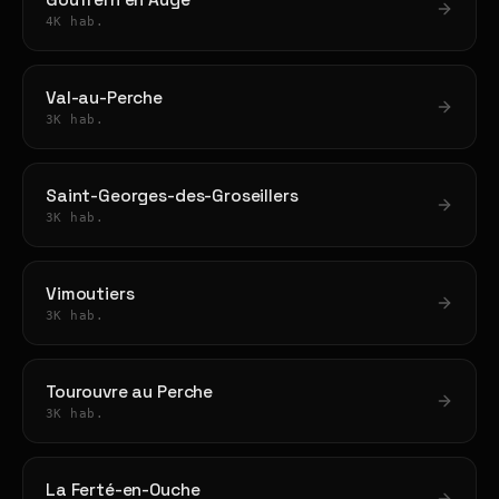
Gouffern en Auge
4K hab.
Val-au-Perche
3K hab.
Saint-Georges-des-Groseillers
3K hab.
Vimoutiers
3K hab.
Tourouvre au Perche
3K hab.
La Ferté-en-Ouche