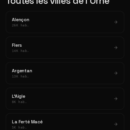
Toutes les villes de l'Orne
Alençon
26K hab.
Flers
14K hab.
Argentan
13K hab.
L'Aigle
8K hab.
La Ferté Macé
5K hab.