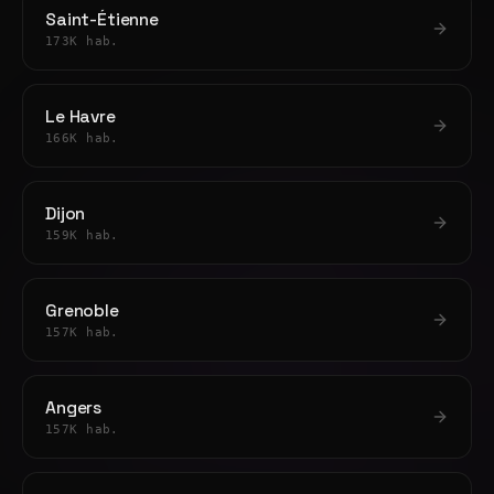
Saint-Étienne
173K hab.
Le Havre
166K hab.
Dijon
159K hab.
Grenoble
157K hab.
Angers
157K hab.