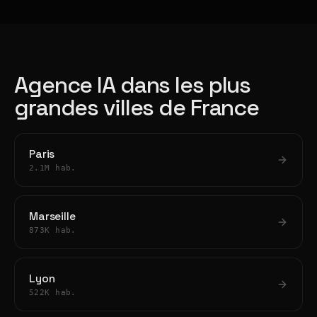
Agence IA dans les plus
grandes villes de France
Paris
2.1M hab.
Marseille
873K hab.
Lyon
522K hab.