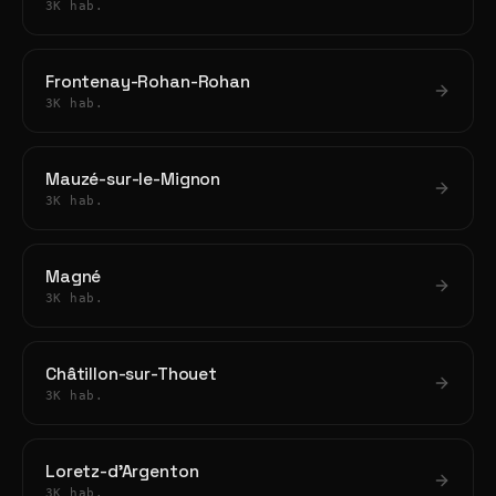
3K hab.
Frontenay-Rohan-Rohan
3K hab.
Mauzé-sur-le-Mignon
3K hab.
Magné
3K hab.
Châtillon-sur-Thouet
3K hab.
Loretz-d'Argenton
3K hab.