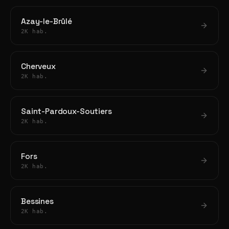
Azay-le-Brûlé
2K hab.
Cherveux
2K hab.
Saint-Pardoux-Soutiers
2K hab.
Fors
2K hab.
Bessines
2K hab.