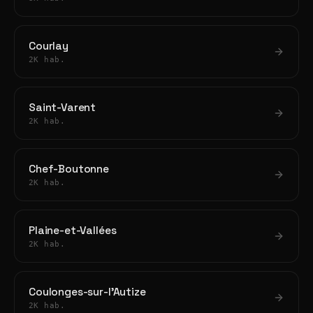
Courlay
2K hab.
Saint-Varent
2K hab.
Chef-Boutonne
2K hab.
Plaine-et-Vallées
2K hab.
Coulonges-sur-l'Autize
2K hab.