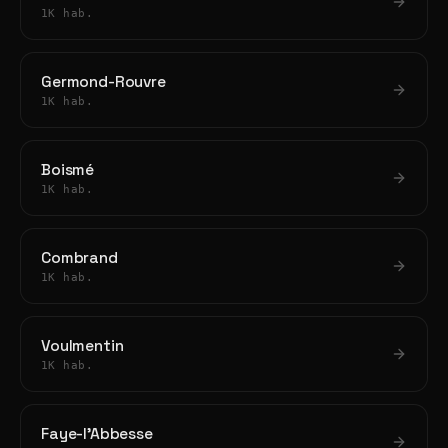
1K hab.
Germond-Rouvre
1K hab.
Boismé
1K hab.
Combrand
1K hab.
Voulmentin
1K hab.
Faye-l'Abbesse