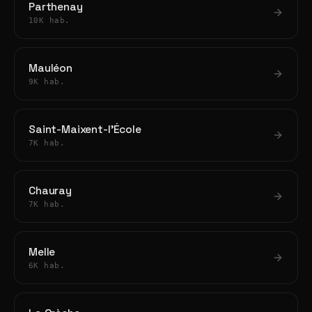
Parthenay
10K hab.
Mauléon
9K hab.
Saint-Maixent-l'École
7K hab.
Chauray
7K hab.
Melle
6K hab.