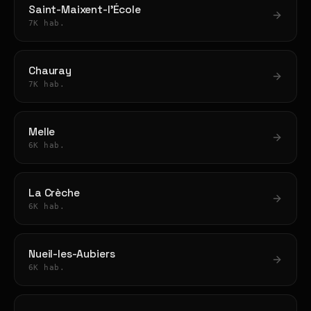
Saint-Maixent-l'École
7K hab.
Chauray
7K hab.
Melle
6K hab.
La Crèche
6K hab.
Nueil-les-Aubiers
6K hab.