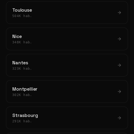
Toulouse
504K hab.
Nice
348K hab.
Nantes
323K hab.
Montpellier
302K hab.
Strasbourg
291K hab.