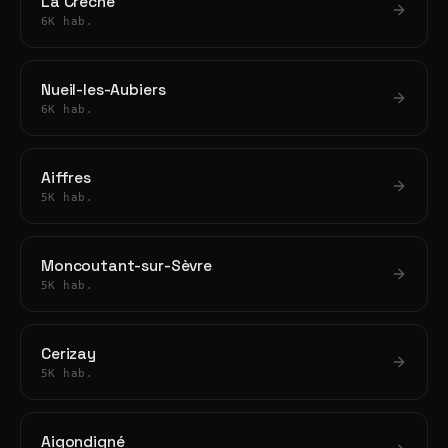
La Crèche
6K hab.
Nueil-les-Aubiers
6K hab.
Aiffres
5K hab.
Moncoutant-sur-Sèvre
5K hab.
Cerizay
5K hab.
Aigondigné