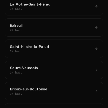
La Mothe-Saint-Héray
2K hab.
Exireuil
2K hab.
Saint-Hilaire-la-Palud
2K hab.
Sauzé-Vaussais
1K hab.
Brioux-sur-Boutonne
1K hab.