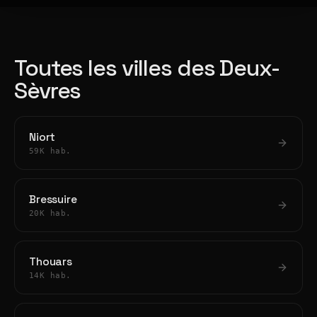
Toutes les villes des Deux-
Sèvres
Niort
59K hab.
Bressuire
20K hab.
Thouars
14K hab.