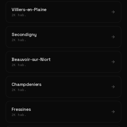
Villiers-en-Plaine
2K hab.
Secondigny
2K hab.
Beauvoir-sur-Niort
2K hab.
Champdeniers
2K hab.
Fressines
2K hab.