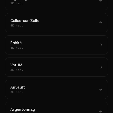
5K hab.
Celles-sur-Belle
4K hab.
Échiré
4K hab.
Vouillé
3K hab.
Airvault
3K hab.
Argentonnay