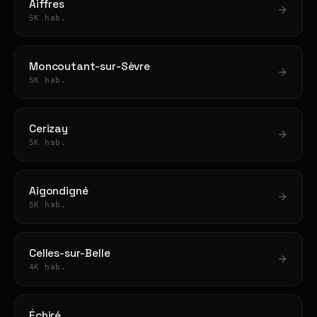
Aiffres
5K hab.
Moncoutant-sur-Sèvre
5K hab.
Cerizay
5K hab.
Aigondigné
5K hab.
Celles-sur-Belle
4K hab.
Échiré