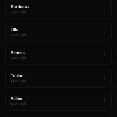
Bordeaux
262K hab.
Lille
237K hab.
Rennes
225K hab.
Toulon
180K hab.
Reims
179K hab.