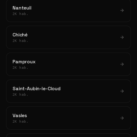
Nanteuil
2K hab.
Chiché
2K hab.
Pamproux
2K hab.
Saint-Aubin-le-Cloud
2K hab.
Vasles
2K hab.