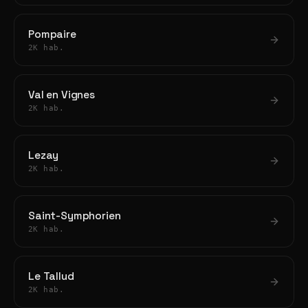
Pompaire
2K hab.
Val en Vignes
2K hab.
Lezay
2K hab.
Saint-Symphorien
2K hab.
Le Tallud
2K hab.