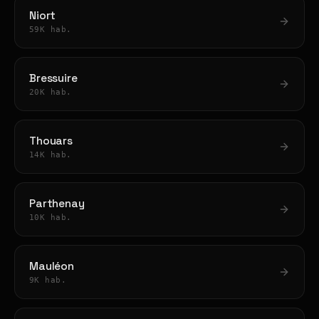
Niort
59K hab.
Bressuire
20K hab.
Thouars
14K hab.
Parthenay
10K hab.
Mauléon
9K hab.