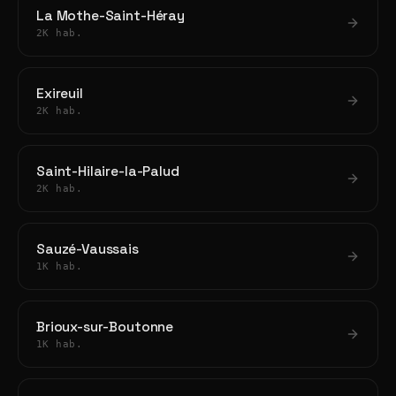
La Mothe-Saint-Héray
2K hab.
Exireuil
2K hab.
Saint-Hilaire-la-Palud
2K hab.
Sauzé-Vaussais
1K hab.
Brioux-sur-Boutonne
1K hab.