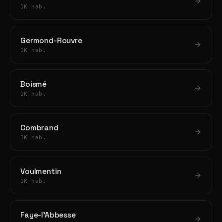
1K hab.
Germond-Rouvre
1K hab.
Boismé
1K hab.
Combrand
1K hab.
Voulmentin
1K hab.
Faye-l'Abbesse