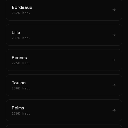
Bordeaux
262K hab.
Lille
237K hab.
Rennes
225K hab.
Toulon
180K hab.
Reims
179K hab.