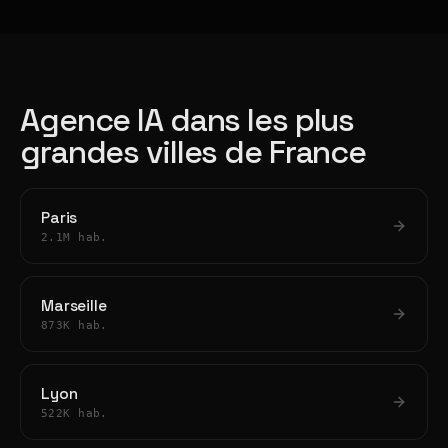
Agence IA dans les plus
grandes villes de France
Paris
2.1M hab.
Marseille
873K hab.
Lyon
522K hab.