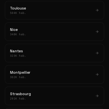
Toulouse
504K hab.
Nice
348K hab.
Nantes
323K hab.
Montpellier
302K hab.
Strasbourg
291K hab.