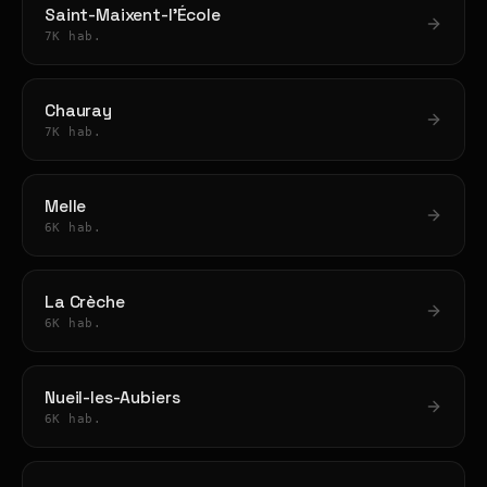
Saint-Maixent-l'École
7K hab.
Chauray
7K hab.
Melle
6K hab.
La Crèche
6K hab.
Nueil-les-Aubiers
6K hab.