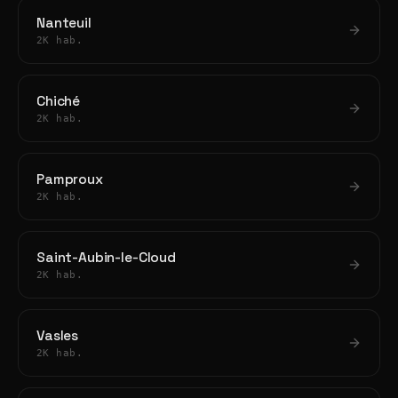
Nanteuil
2K hab.
Chiché
2K hab.
Pamproux
2K hab.
Saint-Aubin-le-Cloud
2K hab.
Vasles
2K hab.