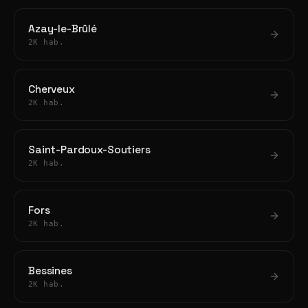
Azay-le-Brûlé
2K hab.
Cherveux
2K hab.
Saint-Pardoux-Soutiers
2K hab.
Fors
2K hab.
Bessines
2K hab.