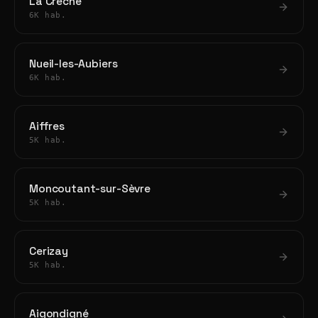
La Crèche
6K hab.
Nueil-les-Aubiers
6K hab.
Aiffres
5K hab.
Moncoutant-sur-Sèvre
5K hab.
Cerizay
5K hab.
Aigondigné