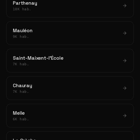
Parthenay
10K hab.
Mauléon
9K hab.
Saint-Maixent-l'École
7K hab.
Chauray
7K hab.
Melle
6K hab.