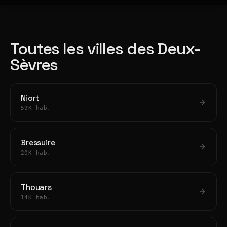
Toutes les villes des Deux-
Sèvres
Niort
59K hab.
Bressuire
20K hab.
Thouars
14K hab.