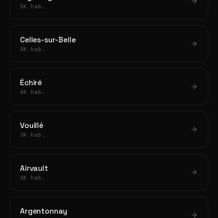
5K hab.
Celles-sur-Belle
4K hab.
Échiré
4K hab.
Vouillé
3K hab.
Airvault
3K hab.
Argentonnay