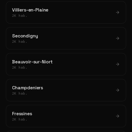
Villiers-en-Plaine
2K hab.
Secondigny
2K hab.
Beauvoir-sur-Niort
2K hab.
Champdeniers
2K hab.
Fressines
2K hab.