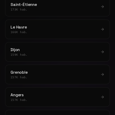
Saint-Étienne
173K hab.
Le Havre
166K hab.
Dijon
159K hab.
Grenoble
157K hab.
Angers
157K hab.