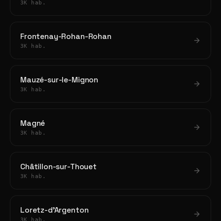
3K hab.
Frontenay-Rohan-Rohan
3K hab.
Mauzé-sur-le-Mignon
3K hab.
Magné
3K hab.
Châtillon-sur-Thouet
3K hab.
Loretz-d'Argenton
3K hab.