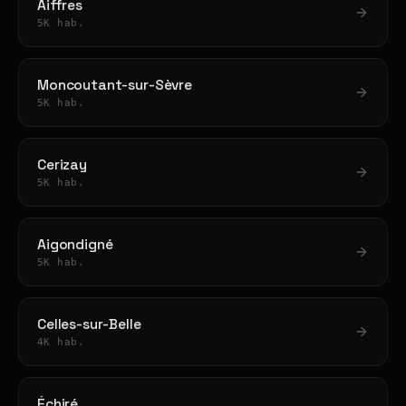
Aiffres
5K hab.
Moncoutant-sur-Sèvre
5K hab.
Cerizay
5K hab.
Aigondigné
5K hab.
Celles-sur-Belle
4K hab.
Échiré