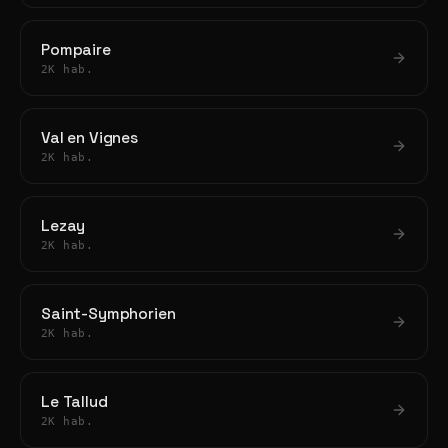
Pompaire
2K hab.
Val en Vignes
2K hab.
Lezay
2K hab.
Saint-Symphorien
2K hab.
Le Tallud
2K hab.