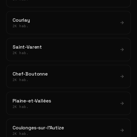
Courlay
2K hab.
Saint-Varent
2K hab.
Chef-Boutonne
2K hab.
Plaine-et-Vallées
2K hab.
Coulonges-sur-l'Autize
2K hab.