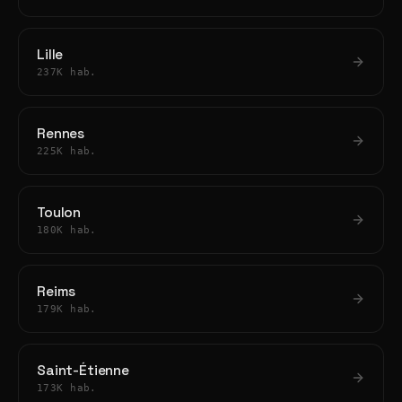
Lille
237K hab.
Rennes
225K hab.
Toulon
180K hab.
Reims
179K hab.
Saint-Étienne
173K hab.