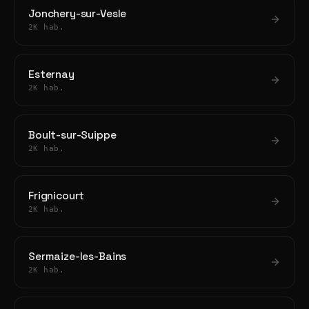
Jonchery-sur-Vesle
2K hab.
Esternay
2K hab.
Boult-sur-Suippe
2K hab.
Frignicourt
2K hab.
Sermaize-les-Bains
2K hab.