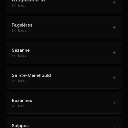
Witry-lès-Reims
5K hab.
Fagnières
5K hab.
Sézanne
5K hab.
Sainte-Menehould
4K hab.
Bezannes
4K hab.
Suippes