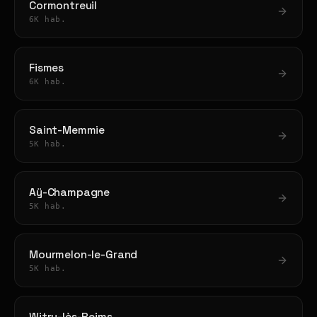
Cormontreuil
6K hab.
Fismes
6K hab.
Saint-Memmie
5K hab.
Aÿ-Champagne
5K hab.
Mourmelon-le-Grand
5K hab.