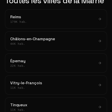
Toutes les villes de la Marne
Reims
179K hab.
Châlons-en-Champagne
44K hab.
Épernay
22K hab.
Vitry-le-François
11K hab.
Tinqueux
11K hab.