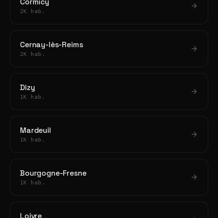
Cormicy
2K hab.
Cernay-lès-Reims
2K hab.
Dizy
1K hab.
Mardeuil
1K hab.
Bourgogne-Fresne
1K hab.
Loivre