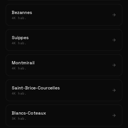
Bezannes
4K hab.
Suippes
4K hab.
Montmirail
4K hab.
Saint-Brice-Courcelles
4K hab.
Blancs-Coteaux
3K hab.