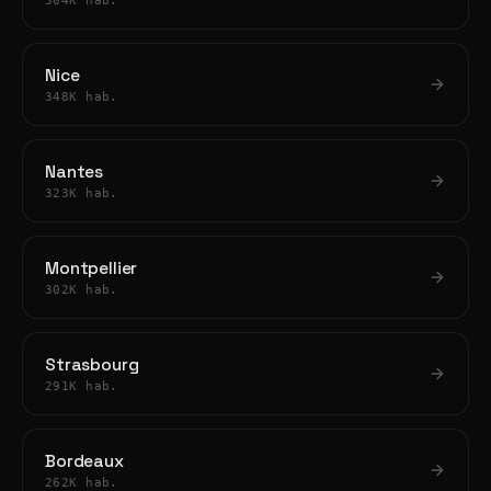
504K hab.
Nice
348K hab.
Nantes
323K hab.
Montpellier
302K hab.
Strasbourg
291K hab.
Bordeaux
262K hab.