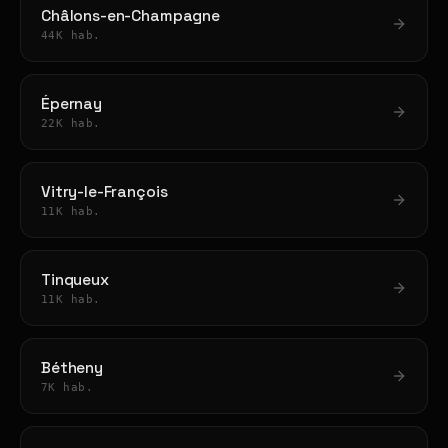
Châlons-en-Champagne
44K hab.
Épernay
22K hab.
Vitry-le-François
11K hab.
Tinqueux
11K hab.
Bétheny
7K hab.