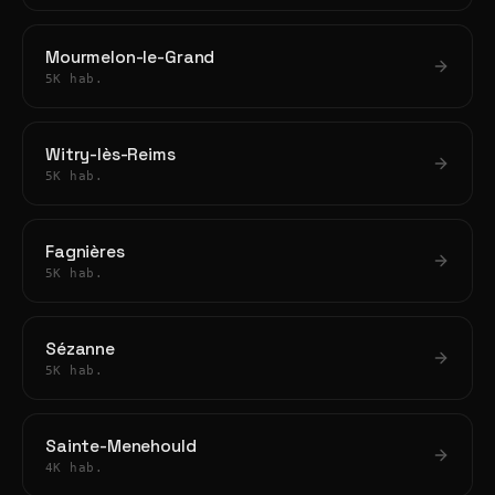
Mourmelon-le-Grand
5K hab.
Witry-lès-Reims
5K hab.
Fagnières
5K hab.
Sézanne
5K hab.
Sainte-Menehould
4K hab.