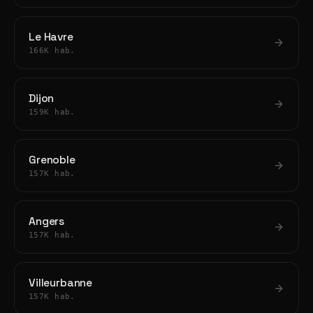
Le Havre
166K hab.
Dijon
159K hab.
Grenoble
157K hab.
Angers
157K hab.
Villeurbanne
157K hab.