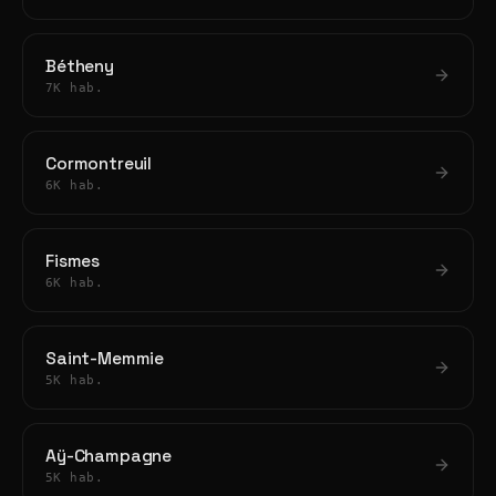
Bétheny
7K hab.
Cormontreuil
6K hab.
Fismes
6K hab.
Saint-Memmie
5K hab.
Aÿ-Champagne
5K hab.