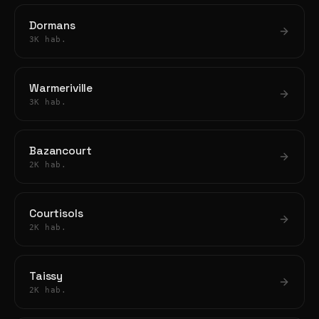
Dormans
3K hab.
Warmeriville
3K hab.
Bazancourt
2K hab.
Courtisols
2K hab.
Taissy
2K hab.