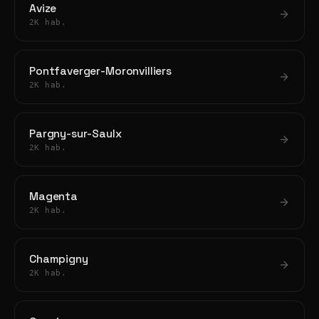
Avize
2K hab.
Pontfaverger-Moronvilliers
2K hab.
Pargny-sur-Saulx
2K hab.
Magenta
2K hab.
Champigny
2K hab.