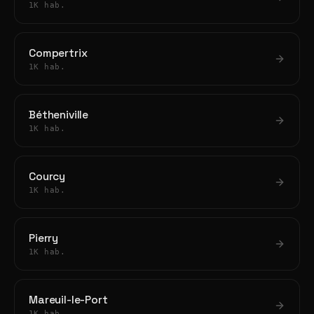
1K hab.
Compertrix
1K hab.
Bétheniville
1K hab.
Courcy
1K hab.
Pierry
1K hab.
Mareuil-le-Port
1K hab.