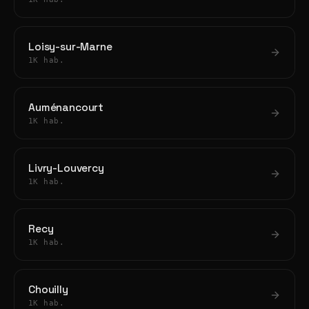
Loisy-sur-Marne
1K hab.
Auménancourt
1K hab.
Livry-Louvercy
1K hab.
Recy
1K hab.
Chouilly
1K hab.