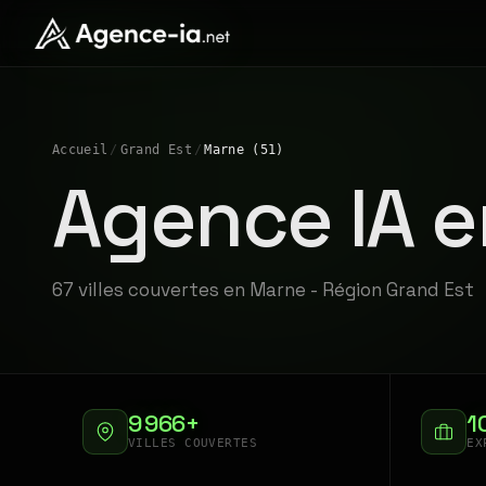
Accueil
/
Grand Est
/
Marne (51)
Agence IA e
67 villes couvertes en Marne - Région Grand Est
9 966+
1
VILLES COUVERTES
EX