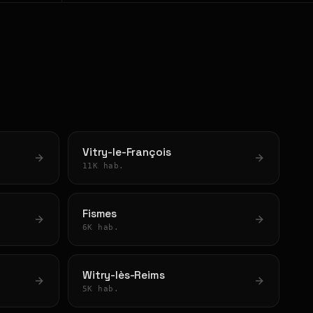
Vitry-le-François
11K hab.
Fismes
6K hab.
Witry-lès-Reims
5K hab.