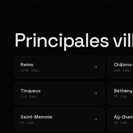
Principales vi
Reims
Châlons
179K hab.
44K hab.
Tinqueux
Bétheny
11K hab.
7K hab.
Saint-Memmie
Aÿ-Cha
5K hab.
5K hab.