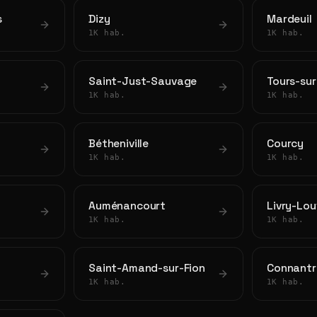
s
Dizy
Mardeuil
1K hab.
1K hab.
Saint-Just-Sauvage
Tours-su
1K hab.
1K hab.
Bétheniville
Courcy
1K hab.
1K hab.
Auménancourt
Livry-Lou
1K hab.
1K hab.
Saint-Amand-sur-Fion
Connantr
1K hab.
1K hab.