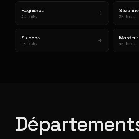
Fagnières
Sézanne
5K hab.
5K hab.
Suippes
Montmira
4K hab.
4K hab.
Départements