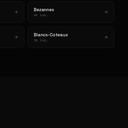
Bezannes
4K hab.
Blancs-Coteaux
3K hab.