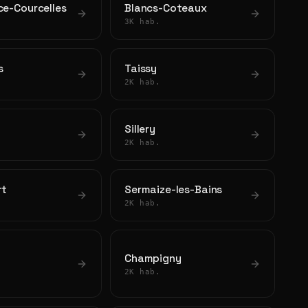
ce-Courcelles
Blancs-Coteaux
3K hab.
s
Taissy
2K hab.
Sillery
2K hab.
rt
Sermaize-les-Bains
2K hab.
Champigny
2K hab.