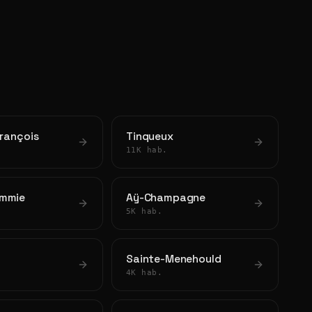
François
Tinqueux
11K hab.
emmie
Aÿ-Champagne
5K hab.
Sainte-Menehould
4K hab.