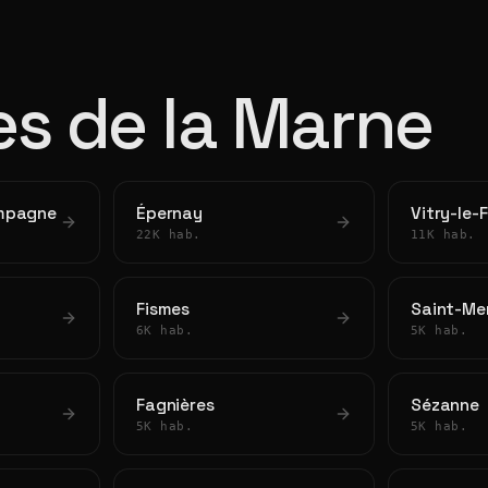
les de la Marne
mpagne
Épernay
Vitry-le-
22K hab.
11K hab.
Fismes
Saint-M
6K hab.
5K hab.
Fagnières
Sézanne
5K hab.
5K hab.