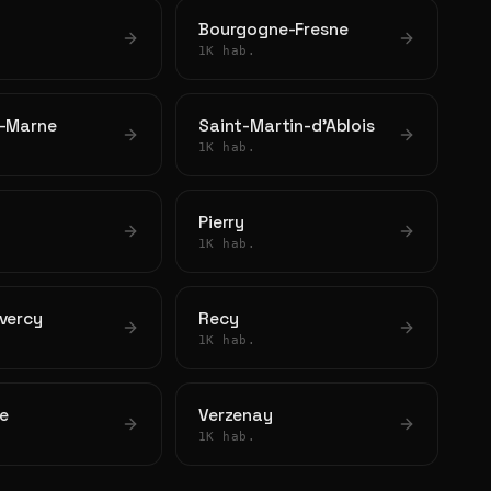
Bourgogne-Fresne
1K hab.
r-Marne
Saint-Martin-d'Ablois
1K hab.
Pierry
1K hab.
vercy
Recy
1K hab.
e
Verzenay
1K hab.