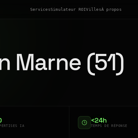
Services
Simulateur ROI
Villes
À propos
n Marne (51)
0
<24h
PERTISES IA
TEMPS DE RÉPONSE