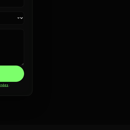
nnées
.