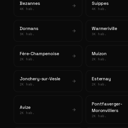
Bezannes
Suippes
4K hab.
4K hab.
Dormans
Warmeriville
3K hab.
3K hab.
Fère-Champenoise
Muizon
2K hab.
2K hab.
Jonchery-sur-Vesle
Esternay
2K hab.
2K hab.
Pontfaverger-
Avize
Moronvilliers
2K hab.
2K hab.