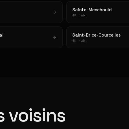
Sainte-Menehould
4K hab.
il
Saint-Brice-Courcelles
4K hab.
 voisins