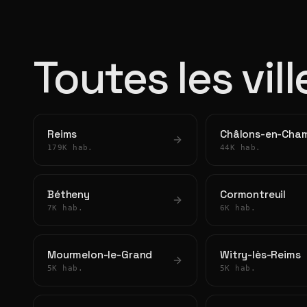
Toutes les vil
Reims
Châlons-en-Cha
179K hab.
44K hab.
Bétheny
Cormontreuil
7K hab.
6K hab.
Mourmelon-le-Grand
Witry-lès-Reims
5K hab.
5K hab.