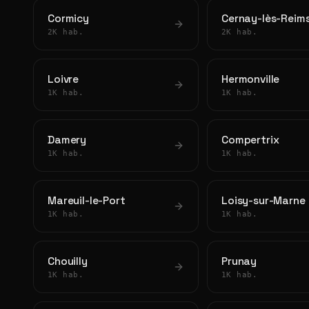
Cormicy
Cernay-lès-Reim
2K hab.
2K hab.
Loivre
Hermonville
1K hab.
1K hab.
Damery
Compertrix
1K hab.
1K hab.
Mareuil-le-Port
Loisy-sur-Marne
1K hab.
1K hab.
Chouilly
Prunay
1K hab.
1K hab.