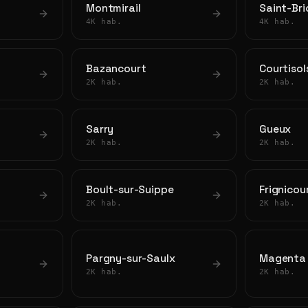
Montmirail
Saint-Bri
4K hab.
4K hab.
Bazancourt
Courtisol
2K hab.
2K hab.
Sarry
Gueux
2K hab.
2K hab.
Boult-sur-Suippe
Frignicou
2K hab.
2K hab.
Pargny-sur-Saulx
Magenta
2K hab.
2K hab.