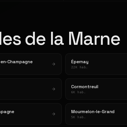
lles de la Marne
-en-Champagne
Épernay
22K hab.
Cormontreuil
6K hab.
mpagne
Mourmelon-le-Grand
5K hab.