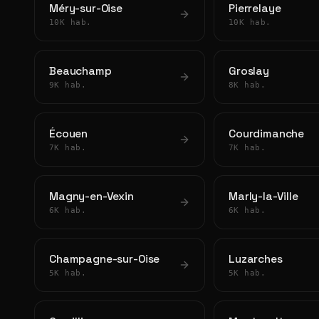
Méry-sur-Oise
Pierrelaye
10K hab.
10K hab.
Beauchamp
Groslay
9K hab.
8K hab.
Écouen
Courdimanche
7K hab.
7K hab.
Magny-en-Vexin
Marly-la-Ville
6K hab.
6K hab.
Champagne-sur-Oise
Luzarches
5K hab.
5K hab.