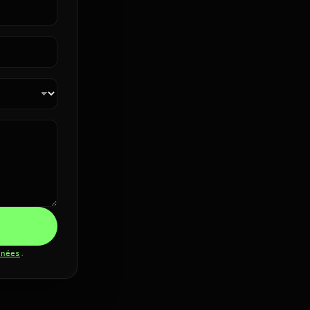
nnées
.