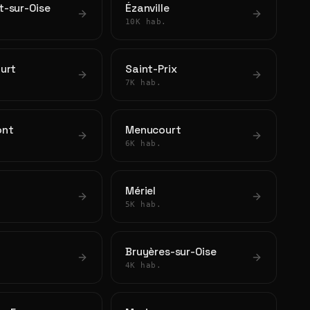
-sur-Oise
Ézanville
10K hab.
urt
Saint-Prix
7K hab.
ont
Menucourt
6K hab.
Mériel
5K hab.
Bruyères-sur-Oise
4K hab.