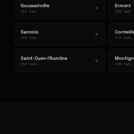
Goussainville
Ermont
31K hab.
29K hab.
Sannois
Cormeill
27K hab.
27K hab.
Saint-Ouen-l'Aumône
Montigny
25K hab.
23K hab.