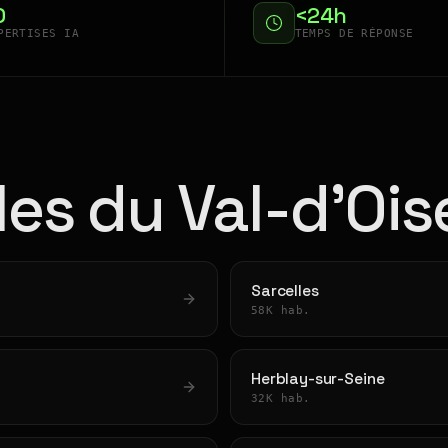
0
<24h
PERTISES IA
TEMPS DE RÉPONSE
lles du Val-d'Ois
Sarcelles
58K hab.
Herblay-sur-Seine
32K hab.