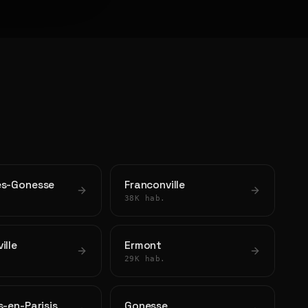
ès-Gonesse
Franconville
38K hab.
ille
Ermont
29K hab.
s-en-Parisis
Gonesse