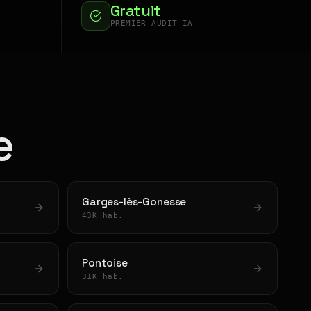
Gratuit
PREMIER AUDIT IA
e
Garges-lès-Gonesse
43K hab.
Pontoise
31K hab.