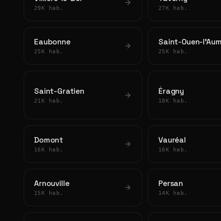
29K hab.
27K hab.
Eaubonne
Saint-Ouen-l'Au
25K hab.
25K hab.
Saint-Gratien
Éragny
21K hab.
18K hab.
Domont
Vauréal
16K hab.
16K hab.
Arnouville
Persan
15K hab.
14K hab.