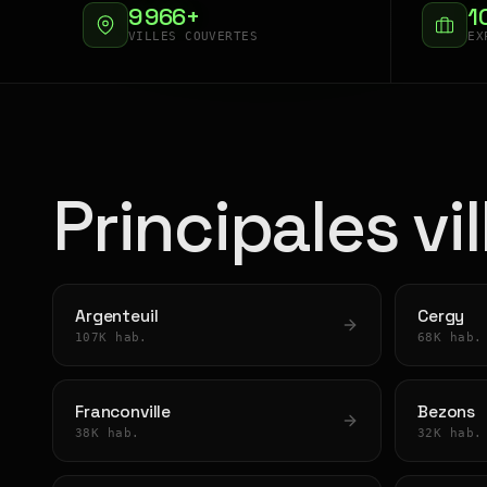
9 966+
1
VILLES COUVERTES
EX
Principales vi
Argenteuil
Cergy
107K hab.
68K hab.
Franconville
Bezons
38K hab.
32K hab.