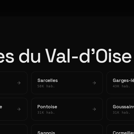
les du Val-d'Oise
Sarcelles
Garges-l
58K hab.
43K hab.
e
Pontoise
Goussainv
31K hab.
31K hab.
Sannois
Cormeille