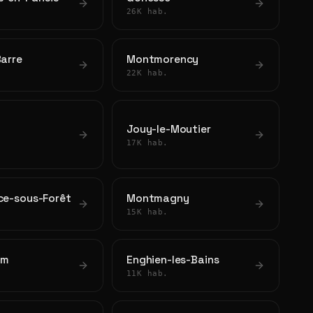
26K hab.
Barre
Montmorency
22K hab.
Jouy-le-Moutier
17K hab.
ce-sous-Forêt
Montmagny
15K hab.
am
Enghien-les-Bains
11K hab.