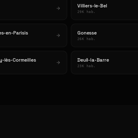
Villiers-le-Bel
29K hab.
es-en-Parisis
Gonesse
26K hab.
-lès-Cormeilles
Deuil-la-Barre
23K hab.