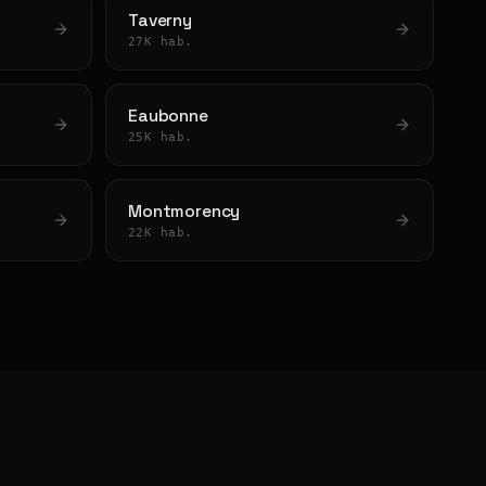
Taverny
27K hab.
Eaubonne
25K hab.
Montmorency
22K hab.