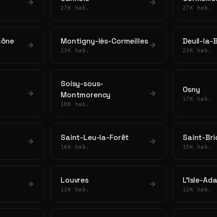
27K hab.
27K hab.
mône
Montigny-lès-Cormeilles
Deuil-la-
23K hab.
23K hab.
Soisy-sous-
Osny
Montmorency
17K hab.
18K hab.
Saint-Leu-la-Forêt
Saint-Bri
16K hab.
15K hab.
Louvres
L'Isle-Ad
12K hab.
12K hab.