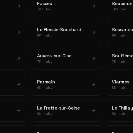
Fosses
Beaumont
10K hab.
10K hab.
Le Plessis-Bouchard
Bessanco
8K hab.
8K hab.
Auvers-sur-Oise
Bouffém
7K hab.
7K hab.
Parmain
Viarmes
6K hab.
5K hab.
La Frette-sur-Seine
Le Thillay
5K hab.
5K hab.