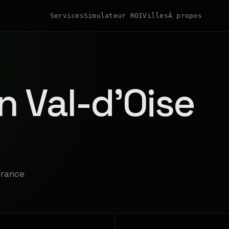
Services
Simulateur ROI
Villes
À propos
n Val-d'Oise
France