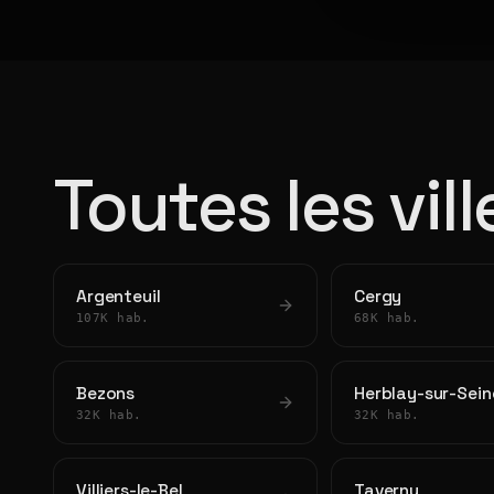
Toutes les vil
Argenteuil
Cergy
107K hab.
68K hab.
Bezons
Herblay-sur-Sein
32K hab.
32K hab.
Villiers-le-Bel
Taverny