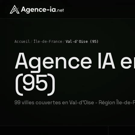
Accueil
/
Île-de-France
/
Val-d'Oise (95)
Agence IA e
(95)
99 villes couvertes en Val-d'Oise - Région Île-de-