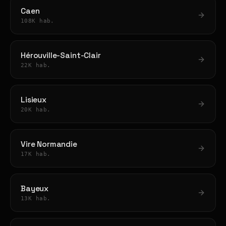
Caen
108K hab.
Hérouville-Saint-Clair
22K hab.
Lisieux
20K hab.
Vire Normandie
17K hab.
Bayeux
13K hab.