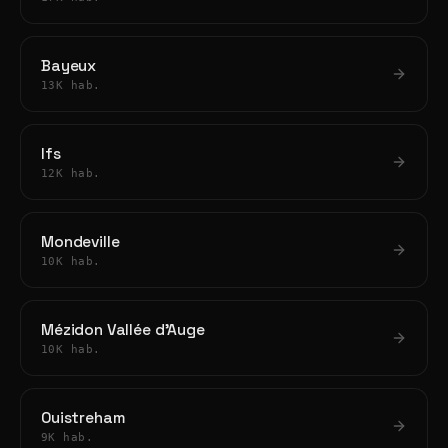
Bayeux
13K hab.
Ifs
12K hab.
Mondeville
10K hab.
Mézidon Vallée d'Auge
10K hab.
Ouistreham
9K hab.