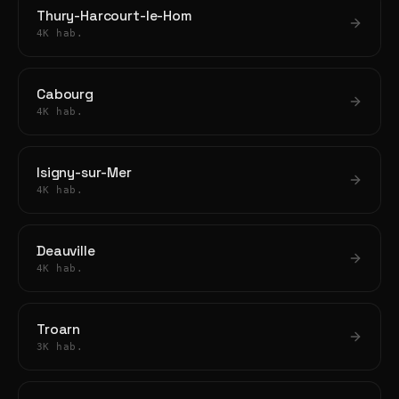
Thury-Harcourt-le-Hom
4K hab.
Cabourg
4K hab.
Isigny-sur-Mer
4K hab.
Deauville
4K hab.
Troarn
3K hab.