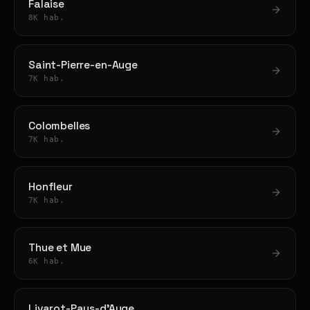
Falaise
8K hab.
Saint-Pierre-en-Auge
7K hab.
Colombelles
7K hab.
Honfleur
7K hab.
Thue et Mue
6K hab.
Livarot-Pays-d'Auge