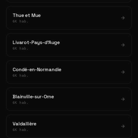
Thue et Mue
6K hab.
Livarot-Pays-d'Auge
6K hab.
Condé-en-Normandie
6K hab.
Blainville-sur-Orne
6K hab.
Valdallière
6K hab.