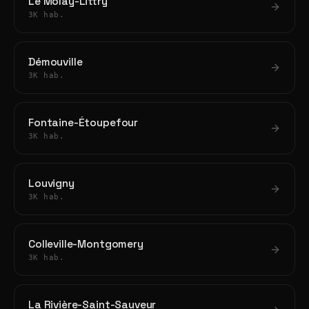
Le Molay-Littry
3K hab.
Démouville
3K hab.
Fontaine-Étoupefour
3K hab.
Louvigny
3K hab.
Colleville-Montgomery
3K hab.
La Rivière-Saint-Sauveur