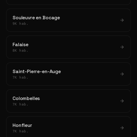
Souleuvre en Bocage
9K hab.
Falaise
8K hab.
Saint-Pierre-en-Auge
7K hab.
Colombelles
7K hab.
Honfleur
7K hab.