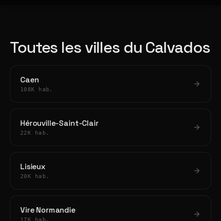
Toutes les villes du Calvados
Caen
108K hab.
Hérouville-Saint-Clair
22K hab.
Lisieux
20K hab.
Vire Normandie
17K hab.