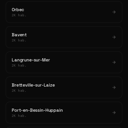
Orbec
2K hab.
Bavent
2K hab.
Langrune-sur-Mer
2K hab.
Bretteville-sur-Laize
2K hab.
Port-en-Bessin-Huppain
2K hab.