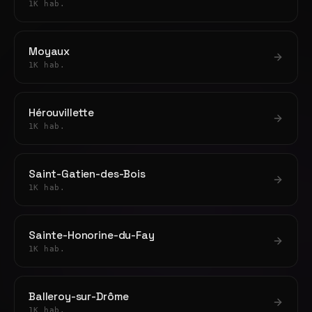
1K hab.
Moyaux
1K hab.
Hérouvillette
1K hab.
Saint-Gatien-des-Bois
1K hab.
Sainte-Honorine-du-Fay
1K hab.
Balleroy-sur-Drôme
1K hab.