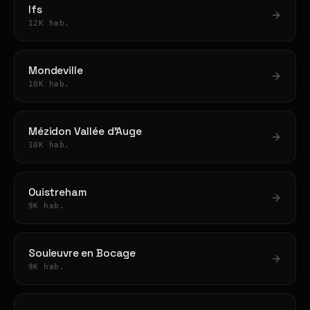
Ifs
12K hab.
Mondeville
10K hab.
Mézidon Vallée d'Auge
10K hab.
Ouistreham
9K hab.
Souleuvre en Bocage
9K hab.