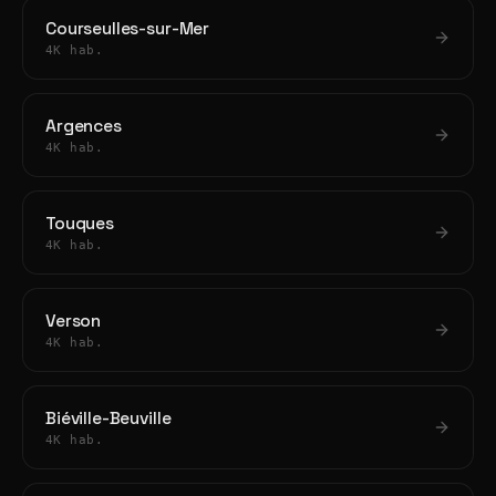
Courseulles-sur-Mer
4K hab.
Argences
4K hab.
Touques
4K hab.
Verson
4K hab.
Biéville-Beuville
4K hab.