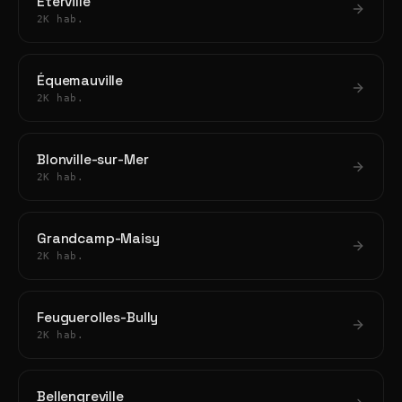
Éterville
2K hab.
Équemauville
2K hab.
Blonville-sur-Mer
2K hab.
Grandcamp-Maisy
2K hab.
Feuguerolles-Bully
2K hab.
Bellengreville