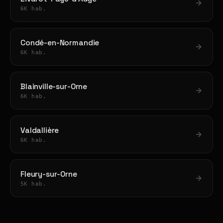
6K hab.
Condé-en-Normandie
6K hab.
Blainville-sur-Orne
6K hab.
Valdallière
6K hab.
Fleury-sur-Orne
5K hab.