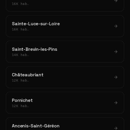
16K hab.
Sainte-Luce-sur-Loire
16K hab.
Saint-Brevin-les-Pins
14K hab.
Châteaubriant
12K hab.
Pornichet
12K hab.
Ancenis-Saint-Géréon