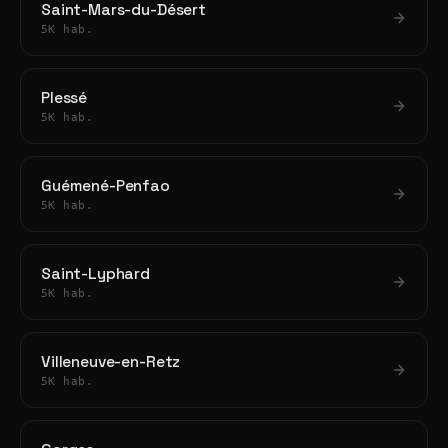
Saint-Mars-du-Désert
5K hab.
Plessé
5K hab.
Guémené-Penfao
5K hab.
Saint-Lyphard
5K hab.
Villeneuve-en-Retz
5K hab.