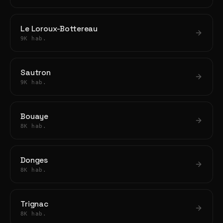
Le Loroux-Bottereau
9K hab.
Sautron
9K hab.
Bouaye
8K hab.
Donges
8K hab.
Trignac
8K hab.