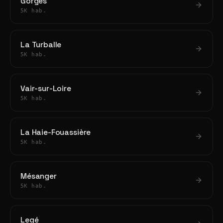
Gorges
5K hab.
La Turballe
5K hab.
Vair-sur-Loire
5K hab.
La Haie-Fouassière
5K hab.
Mésanger
5K hab.
Legé