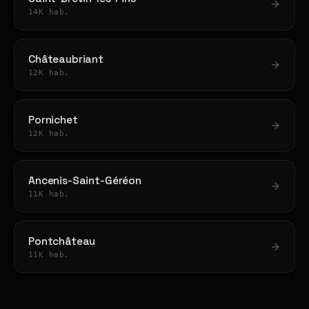
14K hab.
Châteaubriant
12K hab.
Pornichet
12K hab.
Ancenis-Saint-Géréon
11K hab.
Pontchâteau
11K hab.