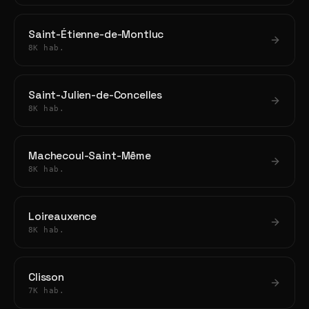
Saint-Étienne-de-Montluc
8K hab.
Saint-Julien-de-Concelles
8K hab.
Machecoul-Saint-Même
8K hab.
Loireauxence
8K hab.
Clisson
7K hab.