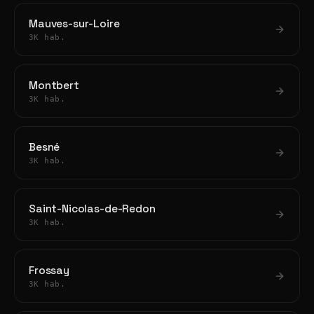
Mauves-sur-Loire
3K hab.
Montbert
3K hab.
Besné
3K hab.
Saint-Nicolas-de-Redon
3K hab.
Frossay
3K hab.