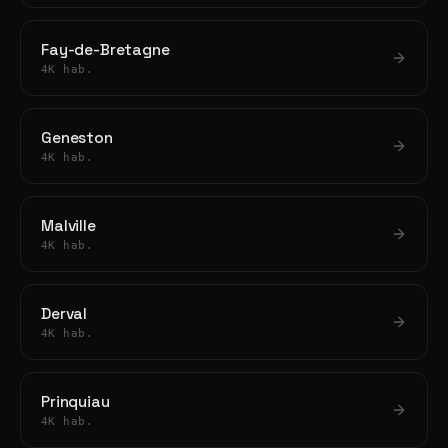
Fay-de-Bretagne
4K hab.
Geneston
4K hab.
Malville
4K hab.
Derval
4K hab.
Prinquiau
4K hab.