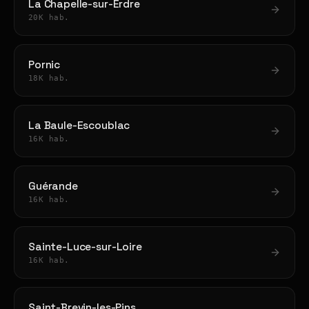
La Chapelle-sur-Erdre
20K hab.
Pornic
18K hab.
La Baule-Escoublac
16K hab.
Guérande
16K hab.
Sainte-Luce-sur-Loire
16K hab.
Saint-Brevin-les-Pins