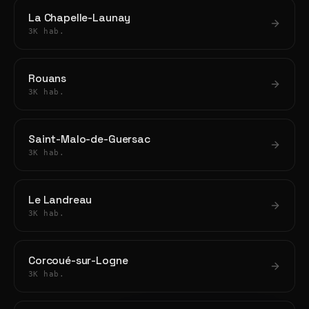
La Chapelle-Launay
3K hab.
Rouans
3K hab.
Saint-Malo-de-Guersac
3K hab.
Le Landreau
3K hab.
Corcoué-sur-Logne
3K hab.