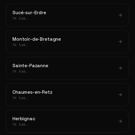
Sucé-sur-Erdre
7K hab.
Montoir-de-Bretagne
7K hab.
Sainte-Pazanne
7K hab.
Chaumes-en-Retz
7K hab.
Herbignac
7K hab.