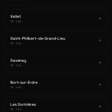
Vallet
9K hab.
Saint-Philbert-de-Grand-Lieu
9K hab.
Savenay
9K hab.
Nort-sur-Erdre
9K hab.
Les Sorinières
9K hab.