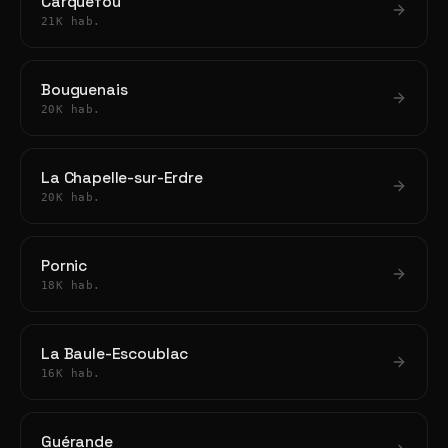
Carquefou
21K hab.
Bouguenais
20K hab.
La Chapelle-sur-Erdre
20K hab.
Pornic
18K hab.
La Baule-Escoublac
16K hab.
Guérande