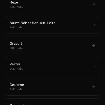
Rezé
43K hab.
Saint-Sébastien-sur-Loire
28K hab.
Orvault
28K hab.
Vertou
26K hab.
Couëron
23K hab.