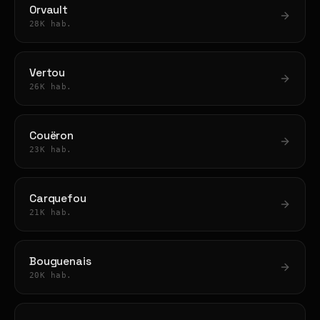
Orvault
28K hab.
Vertou
26K hab.
Couëron
23K hab.
Carquefou
21K hab.
Bouguenais
20K hab.