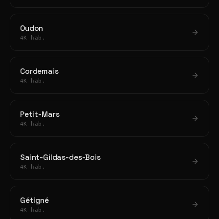
Oudon
4K hab.
Cordemais
4K hab.
Petit-Mars
4K hab.
Saint-Gildas-des-Bois
4K hab.
Gétigné
4K hab.