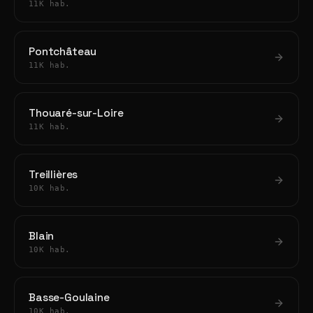
11K hab.
Pontchâteau
11K hab.
Thouaré-sur-Loire
11K hab.
Treillières
10K hab.
Blain
10K hab.
Basse-Goulaine
10K hab.