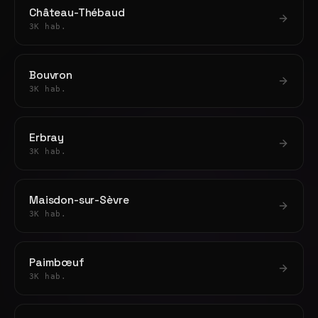
Château-Thébaud
3K hab.
Bouvron
3K hab.
Erbray
3K hab.
Maisdon-sur-Sèvre
3K hab.
Paimbœuf
3K hab.