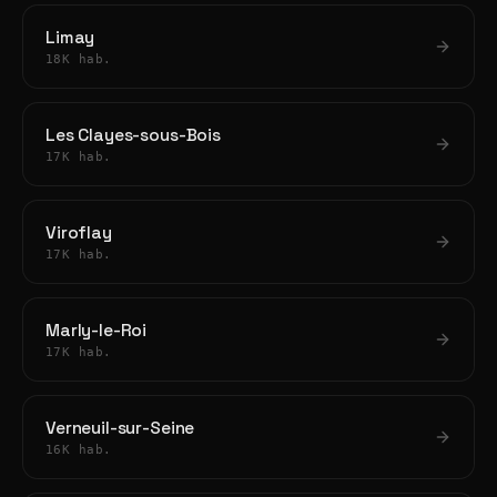
Limay
18K hab.
Les Clayes-sous-Bois
17K hab.
Viroflay
17K hab.
Marly-le-Roi
17K hab.
Verneuil-sur-Seine
16K hab.