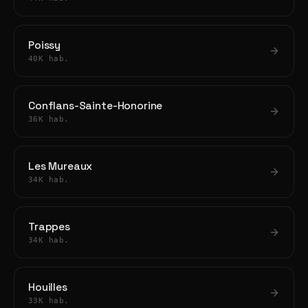
Poissy
40K hab.
Conflans-Sainte-Honorine
36K hab.
Les Mureaux
34K hab.
Trappes
34K hab.
Houilles
33K hab.