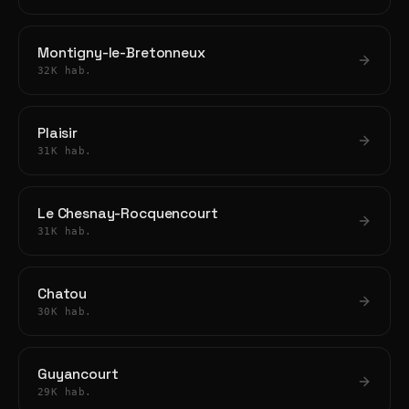
Montigny-le-Bretonneux
32K hab.
Plaisir
31K hab.
Le Chesnay-Rocquencourt
31K hab.
Chatou
30K hab.
Guyancourt
29K hab.