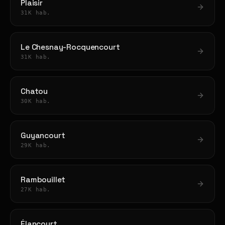
Plaisir
31K hab.
Le Chesnay-Rocquencourt
31K hab.
Chatou
30K hab.
Guyancourt
29K hab.
Rambouillet
27K hab.
Élancourt