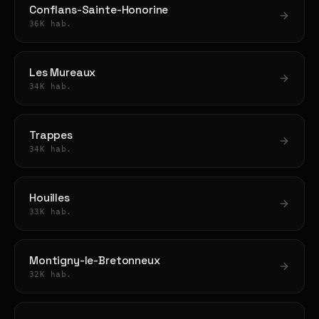
Conflans-Sainte-Honorine
36K hab.
Les Mureaux
34K hab.
Trappes
34K hab.
Houilles
33K hab.
Montigny-le-Bretonneux
32K hab.