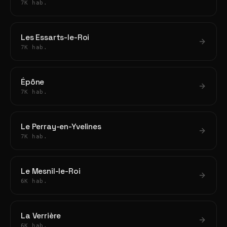
7K hab.
Les Essarts-le-Roi
7K hab.
Épône
7K hab.
Le Perray-en-Yvelines
7K hab.
Le Mesnil-le-Roi
6K hab.
La Verrière
6K hab.