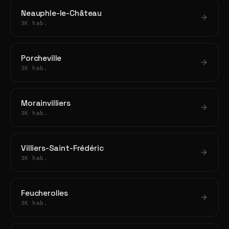
Neauphle-le-Château
3K hab.
Porcheville
3K hab.
Morainvilliers
3K hab.
Villiers-Saint-Frédéric
3K hab.
Feucherolles
3K hab.