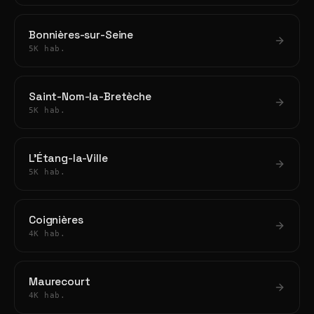
Bonnières-sur-Seine
5K hab.
Saint-Nom-la-Bretèche
5K hab.
L'Étang-la-Ville
5K hab.
Coignières
4K hab.
Maurecourt
4K hab.