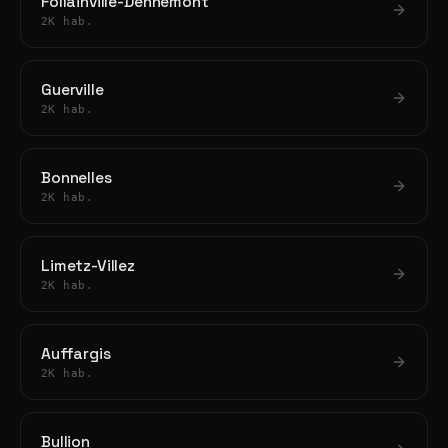
Follainville-Dennemont
2K hab.
Guerville
2K hab.
Bonnelles
2K hab.
Limetz-Villez
2K hab.
Auffargis
2K hab.
Bullion