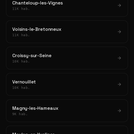
Chanteloup-les-Vignes
11K hab.
Voisins-le-Bretonneux
11K hab.
Croissy-sur-Seine
10K hab.
Vernouillet
10K hab.
Magny-les-Hameaux
9K hab.