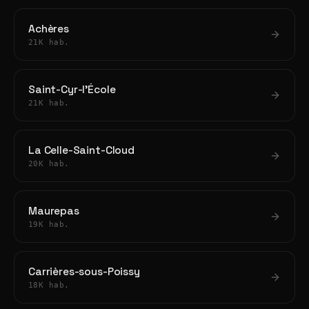
Achères
21K hab.
Saint-Cyr-l'École
21K hab.
La Celle-Saint-Cloud
20K hab.
Maurepas
19K hab.
Carrières-sous-Poissy
18K hab.