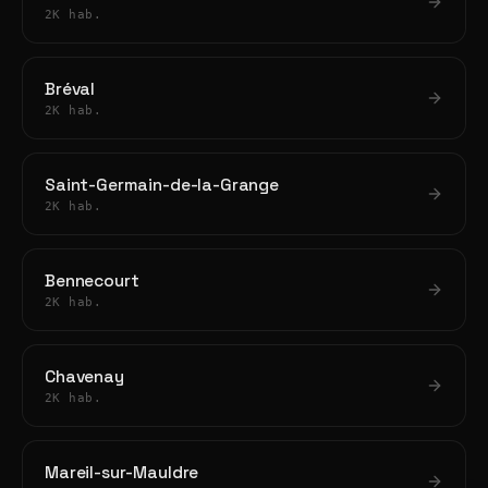
2K hab.
Bréval
2K hab.
Saint-Germain-de-la-Grange
2K hab.
Bennecourt
2K hab.
Chavenay
2K hab.
Mareil-sur-Mauldre