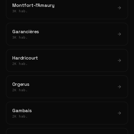
Montfort-l'Amaury
3K hab.
Garancières
3K hab.
Hardricourt
2K hab.
Orgerus
2K hab.
Gambais
2K hab.