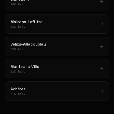
26K hab.
Maisons-Laffitte
23K hab.
Vélizy-Villacoublay
23K hab.
Mantes-la-Ville
21K hab.
Achères
21K hab.