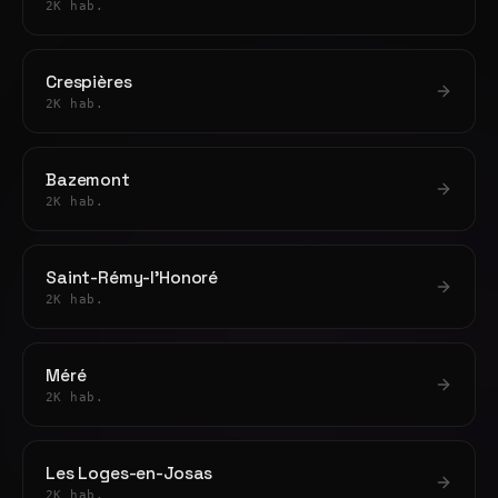
2K hab.
Crespières
2K hab.
Bazemont
2K hab.
Saint-Rémy-l'Honoré
2K hab.
Méré
2K hab.
Les Loges-en-Josas
2K hab.