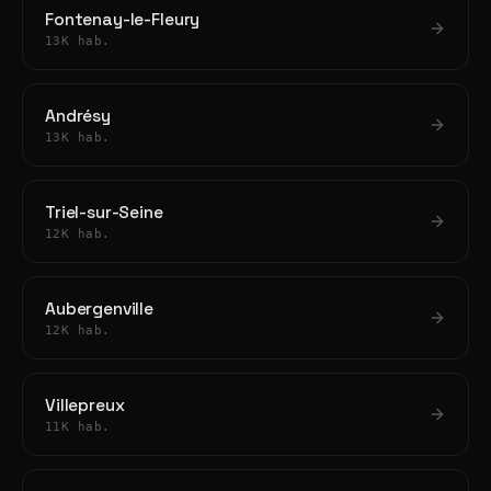
Fontenay-le-Fleury
13K hab.
Andrésy
13K hab.
Triel-sur-Seine
12K hab.
Aubergenville
12K hab.
Villepreux
11K hab.