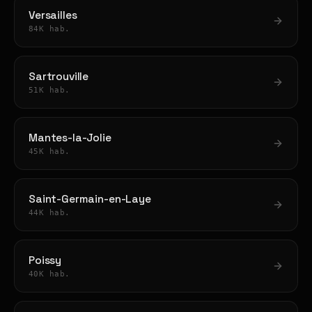
Versailles
84K hab.
Sartrouville
51K hab.
Mantes-la-Jolie
45K hab.
Saint-Germain-en-Laye
44K hab.
Poissy
40K hab.