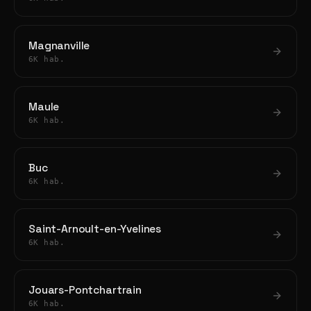
Magnanville
6K hab.
Maule
6K hab.
Buc
6K hab.
Saint-Arnoult-en-Yvelines
6K hab.
Jouars-Pontchartrain
6K hab.