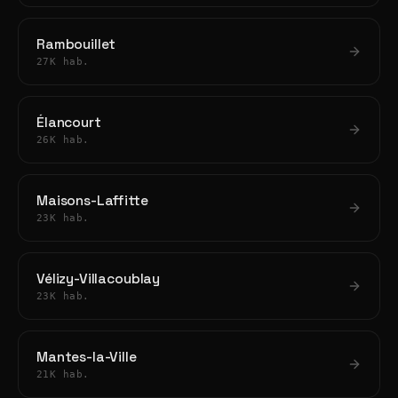
Rambouillet
27K hab.
Élancourt
26K hab.
Maisons-Laffitte
23K hab.
Vélizy-Villacoublay
23K hab.
Mantes-la-Ville
21K hab.