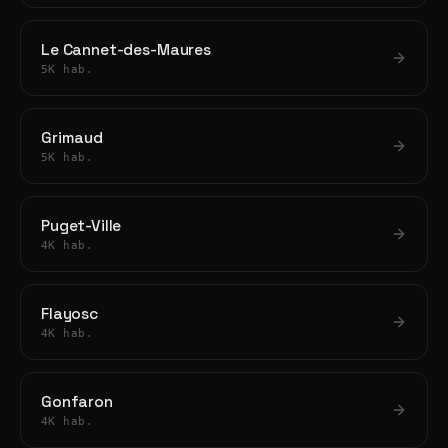
Le Cannet-des-Maures
5K hab.
Grimaud
5K hab.
Puget-Ville
4K hab.
Flayosc
4K hab.
Gonfaron
4K hab.