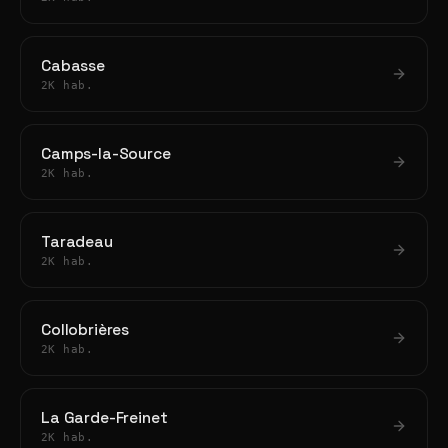
Cabasse
2K hab.
Camps-la-Source
2K hab.
Taradeau
2K hab.
Collobrières
2K hab.
La Garde-Freinet
2K hab.