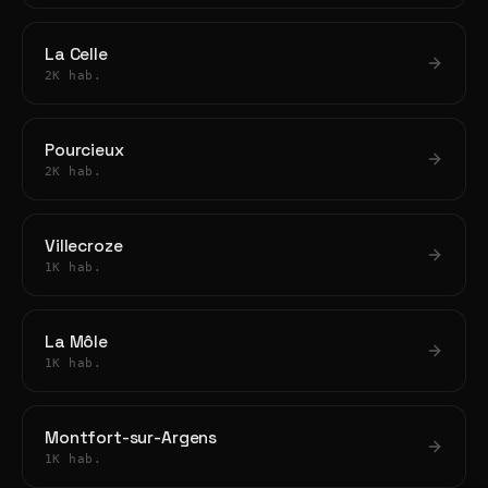
La Celle
2K hab.
Pourcieux
2K hab.
Villecroze
1K hab.
La Môle
1K hab.
Montfort-sur-Argens
1K hab.