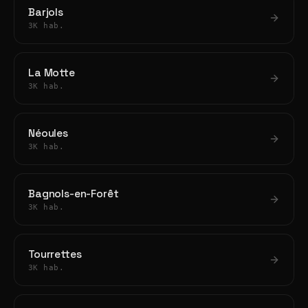
Barjols
3K hab.
La Motte
3K hab.
Néoules
3K hab.
Bagnols-en-Forêt
3K hab.
Tourrettes
3K hab.