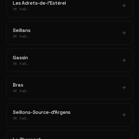
Les Adrets-de-l'Estérel
3K hab.
Seillans
3K hab.
Gassin
3K hab.
Bras
3K hab.
Seillons-Source-d'Argens
3K hab.