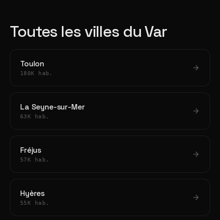
Toutes les villes du Var
Toulon
180K hab.
La Seyne-sur-Mer
63K hab.
Fréjus
57K hab.
Hyères
55K hab.