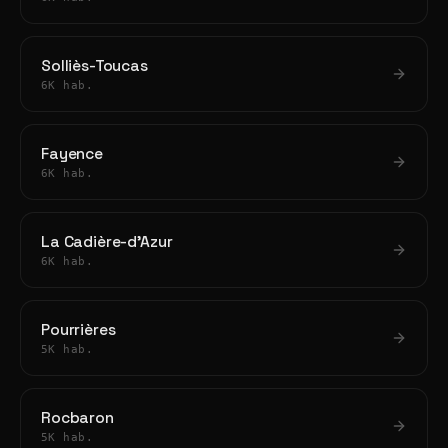
Solliès-Toucas
6K hab.
Fayence
6K hab.
La Cadière-d'Azur
6K hab.
Pourrières
5K hab.
Rocbaron
5K hab.