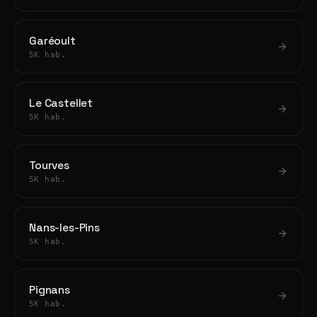
Garéoult
5K hab.
Le Castellet
5K hab.
Tourves
5K hab.
Nans-les-Pins
5K hab.
Pignans
5K hab.