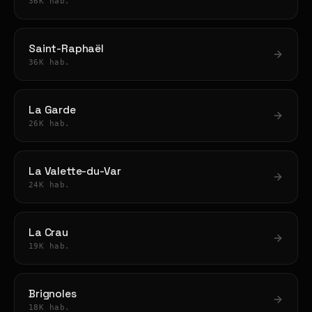
36K hab.
Saint-Raphaël
36K hab.
La Garde
26K hab.
La Valette-du-Var
24K hab.
La Crau
19K hab.
Brignoles
18K hab.