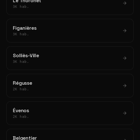
Le Thoronet
3K hab.
Figanières
3K hab.
Solliès-Ville
3K hab.
Régusse
2K hab.
Évenos
2K hab.
Belgentier