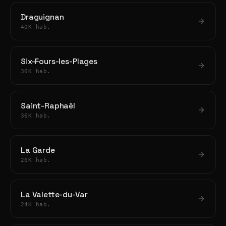
Draguignan
40K hab.
Six-Fours-les-Plages
36K hab.
Saint-Raphaël
36K hab.
La Garde
26K hab.
La Valette-du-Var
24K hab.