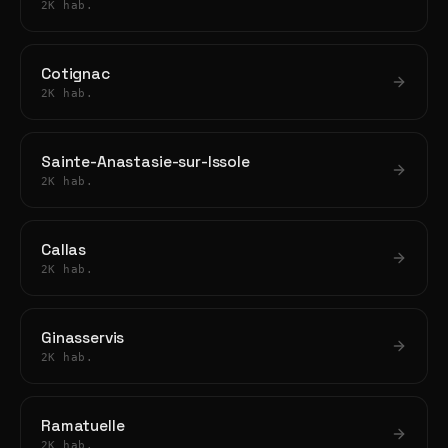
2K hab.
Cotignac
2K hab.
Sainte-Anastasie-sur-Issole
2K hab.
Callas
2K hab.
Ginasservis
2K hab.
Ramatuelle
2K hab.