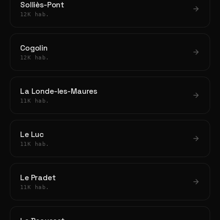
Solliès-Pont
12K hab.
Cogolin
12K hab.
La Londe-les-Maures
11K hab.
Le Luc
11K hab.
Le Pradet
11K hab.