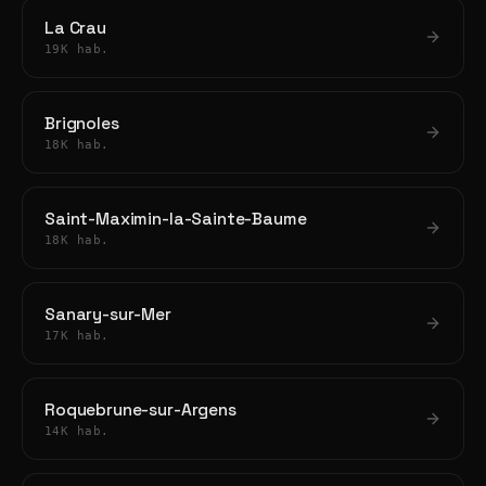
La Crau
19K hab.
Brignoles
18K hab.
Saint-Maximin-la-Sainte-Baume
18K hab.
Sanary-sur-Mer
17K hab.
Roquebrune-sur-Argens
14K hab.