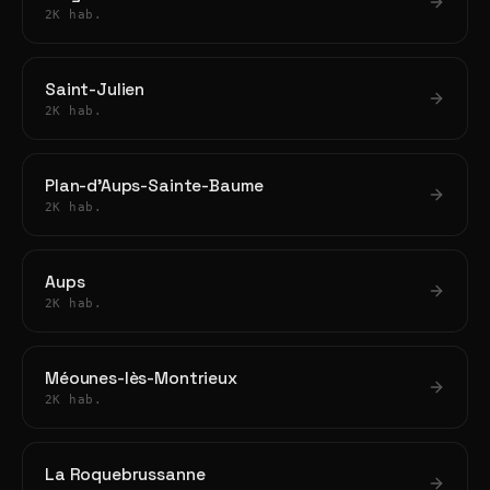
2K hab.
Saint-Julien
2K hab.
Plan-d'Aups-Sainte-Baume
2K hab.
Aups
2K hab.
Méounes-lès-Montrieux
2K hab.
La Roquebrussanne