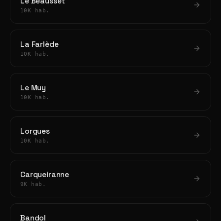
Le Beausset
10K hab.
La Farlède
10K hab.
Le Muy
10K hab.
Lorgues
10K hab.
Carqueiranne
9K hab.
Bandol