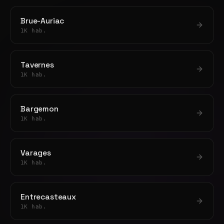
Brue-Auriac
1K hab.
Tavernes
1K hab.
Bargemon
1K hab.
Varages
1K hab.
Entrecasteaux
1K hab.