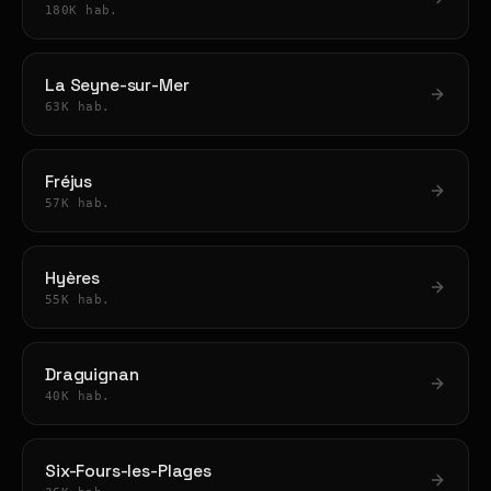
180K hab.
La Seyne-sur-Mer
63K hab.
Fréjus
57K hab.
Hyères
55K hab.
Draguignan
40K hab.
Six-Fours-les-Plages