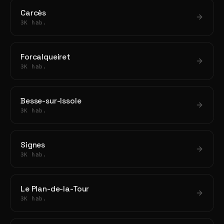
Carcès
3K hab.
Forcalqueiret
3K hab.
Besse-sur-Issole
3K hab.
Signes
3K hab.
Le Plan-de-la-Tour
3K hab.