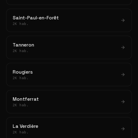
Saint-Paul-en-Forêt
2K hab.
Tanneron
2K hab.
Rougiers
2K hab.
Montferrat
2K hab.
La Verdière
2K hab.