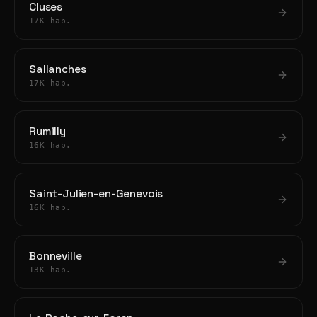
Cluses
17K hab.
Sallanches
17K hab.
Rumilly
16K hab.
Saint-Julien-en-Genevois
16K hab.
Bonneville
13K hab.