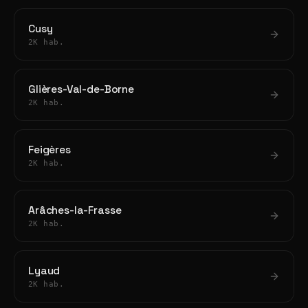
Cusy
2K hab.
Glières-Val-de-Borne
2K hab.
Feigères
2K hab.
Arâches-la-Frasse
2K hab.
Lyaud
2K hab.