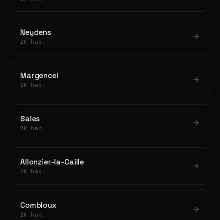
Neydens
2K hab.
Margencel
2K hab.
Sales
2K hab.
Allonzier-la-Caille
2K hab.
Combloux
2K hab.