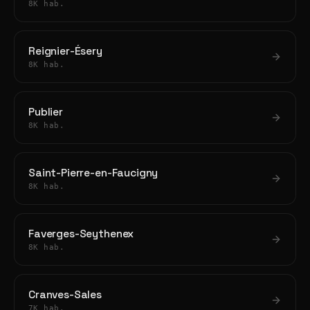
8K hab.
Reignier-Ésery
8K hab.
Publier
8K hab.
Saint-Pierre-en-Faucigny
8K hab.
Faverges-Seythenex
8K hab.
Cranves-Sales
7K hab.