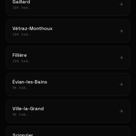
Gaillard
10K hab.
Vétraz-Monthoux
10K hab.
Fillière
10K hab.
Évian-les-Bains
9K hab.
Ville-la-Grand
9K hab.
Scionzier