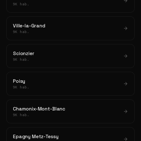
9K hab.
Ville-la-Grand
9K hab.
Scionzier
9K hab.
Poisy
9K hab.
Chamonix-Mont-Blanc
9K hab.
Epagny Metz-Tessy