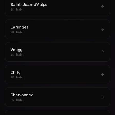
Saint-Jean-d'Aulps
2K hab.
Larringes
2K hab.
Vougy
2K hab.
Chilly
2K hab.
Charvonnex
2K hab.