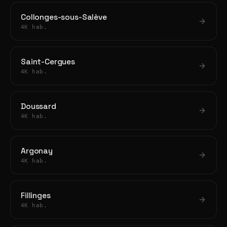
Collonges-sous-Salève
4K hab.
Saint-Cergues
4K hab.
Doussard
4K hab.
Argonay
4K hab.
Fillinges
4K hab.