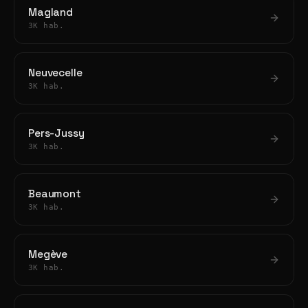
Magland
3K hab.
Neuvecelle
3K hab.
Pers-Jussy
3K hab.
Beaumont
3K hab.
Megève
3K hab.