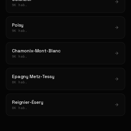
9K hab.
Poisy
9K hab.
Chamonix-Mont-Blanc
9K hab.
Epagny Metz-Tessy
8K hab.
Reignier-Ésery
8K hab.