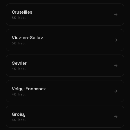
Cruseilles
5K hab.
Viuz-en-Sallaz
5K hab.
Sevrier
4K hab.
Veigy-Foncenex
4K hab.
Groisy
4K hab.