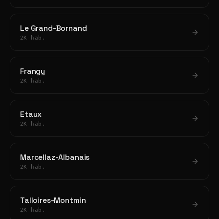
Le Grand-Bornand
2K hab.
Frangy
2K hab.
Etaux
2K hab.
Marcellaz-Albanais
2K hab.
Talloires-Montmin
2K hab.