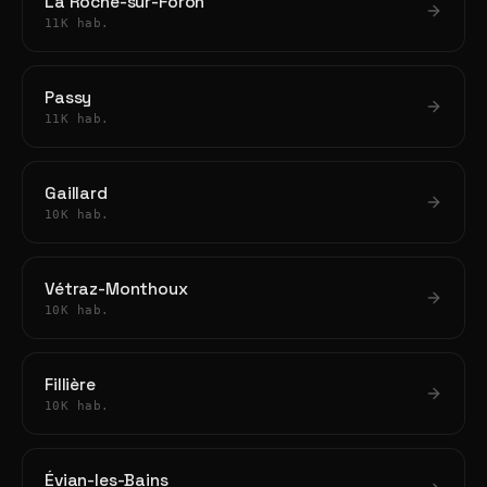
La Roche-sur-Foron
11K hab.
Passy
11K hab.
Gaillard
10K hab.
Vétraz-Monthoux
10K hab.
Fillière
10K hab.
Évian-les-Bains