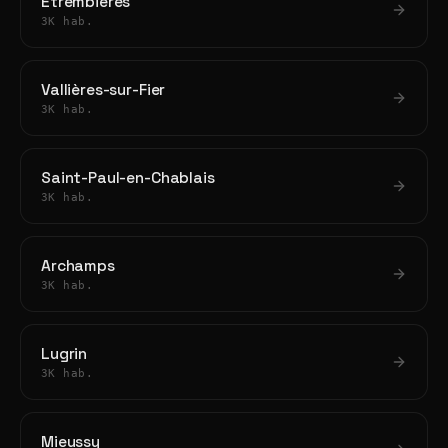
Étrembières
3K hab.
Vallières-sur-Fier
3K hab.
Saint-Paul-en-Chablais
3K hab.
Archamps
3K hab.
Lugrin
3K hab.
Mieussy