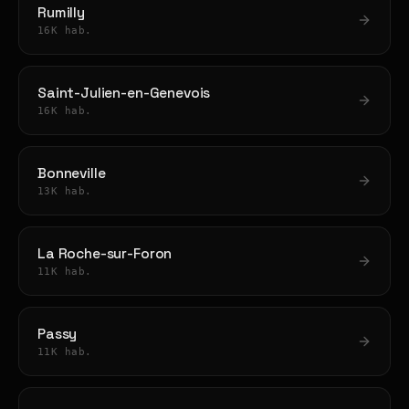
Rumilly
16K hab.
Saint-Julien-en-Genevois
16K hab.
Bonneville
13K hab.
La Roche-sur-Foron
11K hab.
Passy
11K hab.