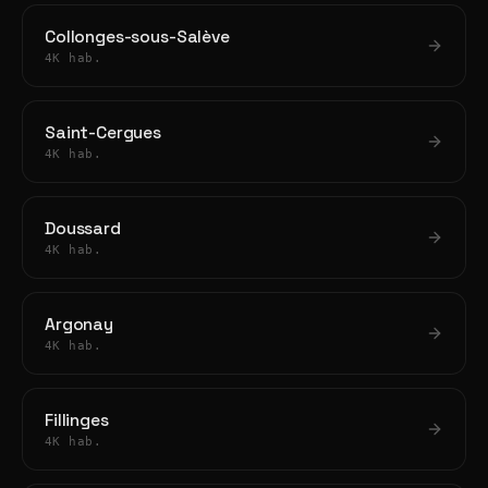
Collonges-sous-Salève
4K hab.
Saint-Cergues
4K hab.
Doussard
4K hab.
Argonay
4K hab.
Fillinges
4K hab.