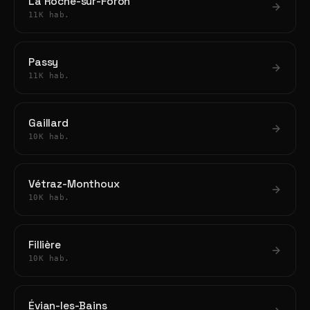
La Roche-sur-Foron
11K hab.
Passy
11K hab.
Gaillard
10K hab.
Vétraz-Monthoux
10K hab.
Fillière
10K hab.
Évian-les-Bains