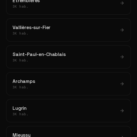
Étrembières
3K hab.
Vallières-sur-Fier
3K hab.
Saint-Paul-en-Chablais
3K hab.
Archamps
3K hab.
Lugrin
3K hab.
Mieussy