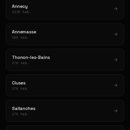
Annecy
132K hab.
Annemasse
38K hab.
Thonon-les-Bains
37K hab.
Cluses
17K hab.
Sallanches
17K hab.