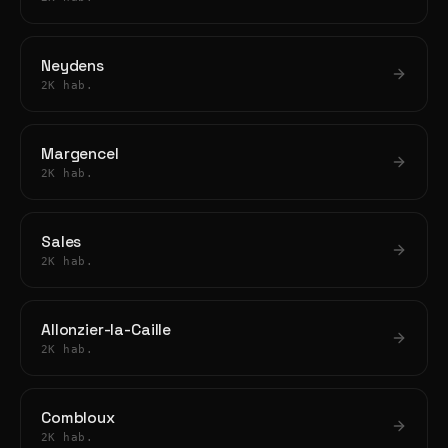
Neydens
2K hab.
Margencel
2K hab.
Sales
2K hab.
Allonzier-la-Caille
2K hab.
Combloux
2K hab.