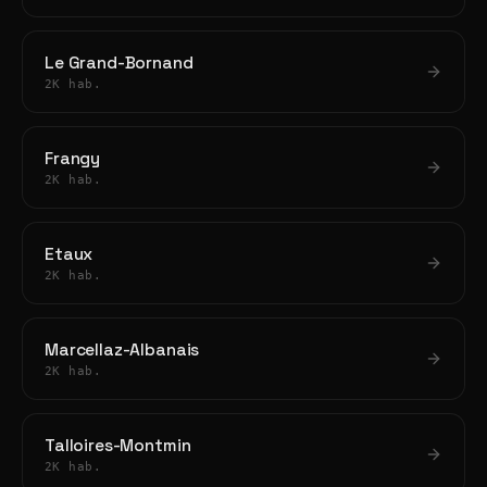
Le Grand-Bornand
2K hab.
Frangy
2K hab.
Etaux
2K hab.
Marcellaz-Albanais
2K hab.
Talloires-Montmin
2K hab.