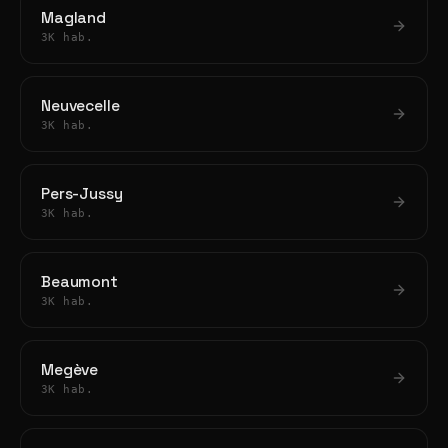
Magland
3K hab.
Neuvecelle
3K hab.
Pers-Jussy
3K hab.
Beaumont
3K hab.
Megève
3K hab.