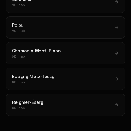
9K hab.
Poisy
9K hab.
Chamonix-Mont-Blanc
9K hab.
Epagny Metz-Tessy
8K hab.
Reignier-Ésery
8K hab.