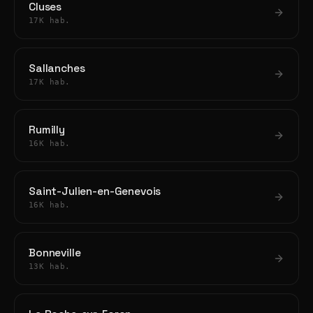
Cluses
17K hab.
Sallanches
17K hab.
Rumilly
16K hab.
Saint-Julien-en-Genevois
16K hab.
Bonneville
13K hab.