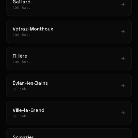
Gaillard
10K hab.
Vétraz-Monthoux
10K hab.
Fillière
10K hab.
Évian-les-Bains
9K hab.
Ville-la-Grand
9K hab.
Scionzier