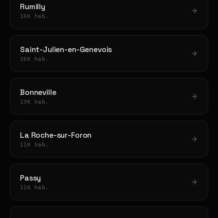
Rumilly
16K hab.
Saint-Julien-en-Genevois
16K hab.
Bonneville
13K hab.
La Roche-sur-Foron
11K hab.
Passy
11K hab.