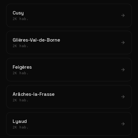
Cusy
2K hab.
Glières-Val-de-Borne
2K hab.
Feigères
2K hab.
Arâches-la-Frasse
2K hab.
Lyaud
2K hab.