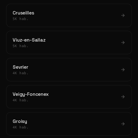
Cruseilles
5K hab.
Viuz-en-Sallaz
5K hab.
Sevrier
4K hab.
Veigy-Foncenex
4K hab.
Groisy
4K hab.