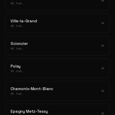
9K hab.
Ville-la-Grand
9K hab.
Scionzier
9K hab.
Poisy
9K hab.
Chamonix-Mont-Blanc
9K hab.
Epagny Metz-Tessy