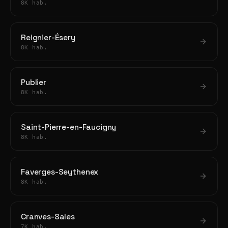
8K hab.
Reignier-Ésery
8K hab.
Publier
8K hab.
Saint-Pierre-en-Faucigny
8K hab.
Faverges-Seythenex
8K hab.
Cranves-Sales
7K hab.