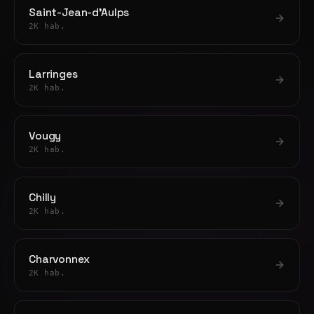
Saint-Jean-d'Aulps
2K hab.
Larringes
2K hab.
Vougy
2K hab.
Chilly
2K hab.
Charvonnex
2K hab.