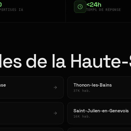
0
<24h
PERTISES IA
TEMPS DE RÉPONSE
lles de la Haute
sse
Thonon-les-Bains
37K hab.
Saint-Julien-en-Genevois
16K hab.