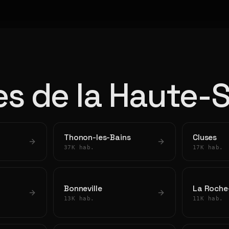
les de la Haute-
Thonon-les-Bains
Cluses
37K hab.
17K hab.
Bonneville
La Roche
13K hab.
11K hab.