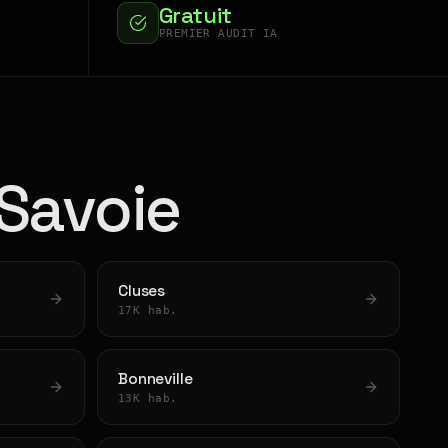
Gratuit
PREMIER AUDIT IA
-Savoie
Cluses
17K hab.
Bonneville
13K hab.