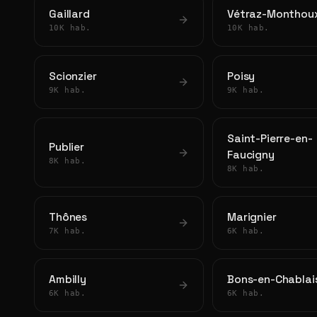
Gaillard
Vétraz-Monthou
10K hab.
10K hab.
Scionzier
Poisy
9K hab.
9K hab.
Saint-Pierre-en-
Publier
Faucigny
8K hab.
8K hab.
Thônes
Marignier
7K hab.
6K hab.
Ambilly
Bons-en-Chablai
6K hab.
6K hab.