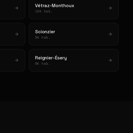
Vétraz-Monthoux
10K hab.
Scionzier
9K hab.
Reignier-Ésery
8K hab.