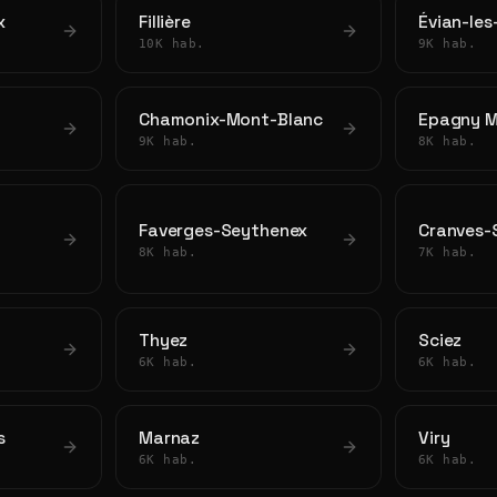
x
Fillière
Évian-les
10K hab.
9K hab.
Chamonix-Mont-Blanc
Epagny M
9K hab.
8K hab.
Faverges-Seythenex
Cranves-
8K hab.
7K hab.
Thyez
Sciez
6K hab.
6K hab.
s
Marnaz
Viry
6K hab.
6K hab.