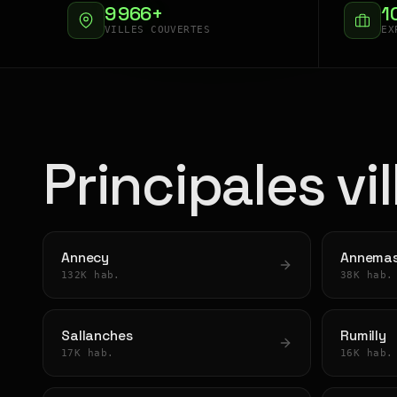
9 966+
1
VILLES COUVERTES
EX
Principales vi
Annecy
Annema
132K hab.
38K hab.
Sallanches
Rumilly
17K hab.
16K hab.