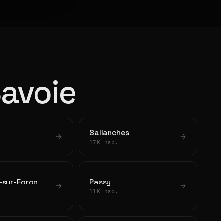
Savoie
Sallanches
17K hab.
-sur-Foron
Passy
11K hab.