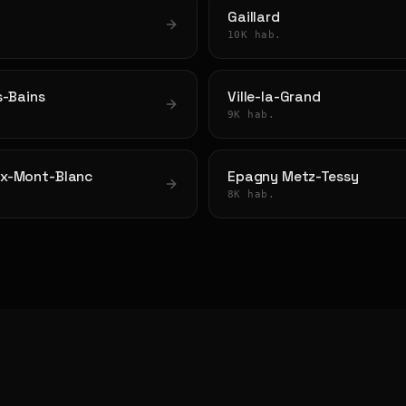
Gaillard
10K hab.
s-Bains
Ville-la-Grand
9K hab.
x-Mont-Blanc
Epagny Metz-Tessy
8K hab.