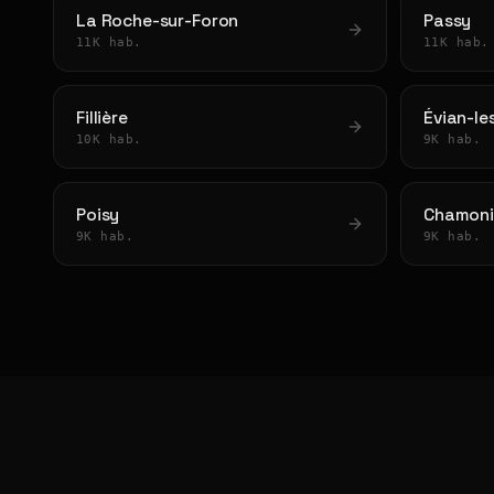
La Roche-sur-Foron
Passy
11K hab.
11K hab.
Fillière
Évian-le
10K hab.
9K hab.
Poisy
Chamoni
9K hab.
9K hab.