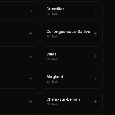
Cruseilles
5K hab.
Collonges-sous-Salève
4K hab.
Villaz
3K hab.
Magland
3K hab.
Chens-sur-Léman
3K hab.