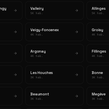
ingy
Valleiry
Allinges
5K hab.
5K hab.
Veigy-Foncenex
Groisy
4K hab.
4K hab.
Argonay
Fillinges
4K hab.
4K hab.
Les Houches
Bonne
3K hab.
3K hab.
Beaumont
Megève
3K hab.
3K hab.