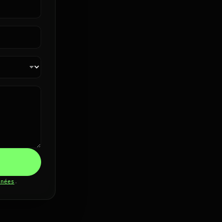
nnées
.