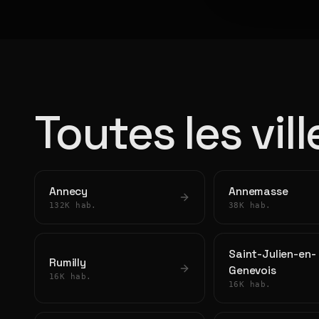
Toutes les vil
Annecy
Annemasse
132K hab.
38K hab.
Saint-Julien-en-
Rumilly
Genevois
16K hab.
16K hab.