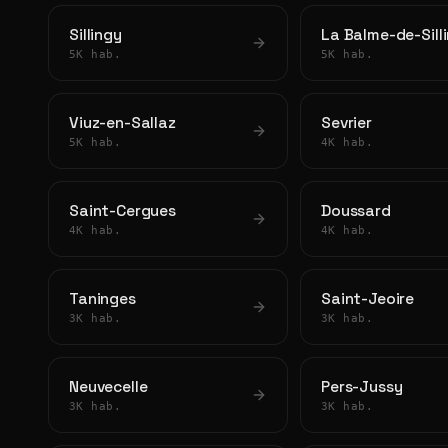
Sillingy
La Balme-de-Sill
5K hab.
5K hab.
Viuz-en-Sallaz
Sevrier
5K hab.
4K hab.
Saint-Cergues
Doussard
4K hab.
4K hab.
Taninges
Saint-Jeoire
3K hab.
3K hab.
Neuvecelle
Pers-Jussy
3K hab.
3K hab.