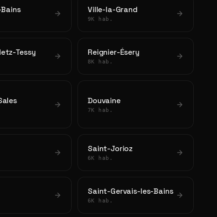
-Bains
Ville-la-Grand
9K hab.
etz-Tessy
Reignier-Ésery
8K hab.
Sales
Douvaine
7K hab.
Saint-Jorioz
6K hab.
Saint-Gervais-les-Bains
6K hab.