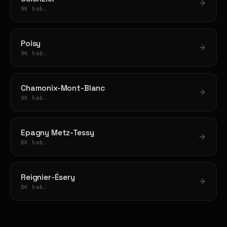
9K hab.
Poisy
9K hab.
Chamonix-Mont-Blanc
9K hab.
Epagny Metz-Tessy
8K hab.
Reignier-Ésery
8K hab.