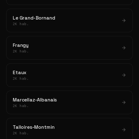
Le Grand-Bornand
2K hab.
Frangy
2K hab.
Etaux
2K hab.
Marcellaz-Albanais
2K hab.
Talloires-Montmin
2K hab.