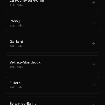
La Roche-sur-Foron
11K hab.
Passy
11K hab.
Gaillard
10K hab.
Vétraz-Monthoux
10K hab.
Fillière
10K hab.
Évian-les-Bains