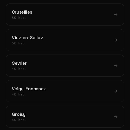
Cruseilles
5K hab.
Viuz-en-Sallaz
5K hab.
Sevrier
4K hab.
Veigy-Foncenex
4K hab.
Groisy
4K hab.