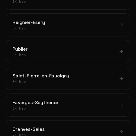
8K hab.
Reignier-Ésery
8K hab.
Publier
8K hab.
Saint-Pierre-en-Faucigny
8K hab.
Faverges-Seythenex
8K hab.
Cranves-Sales
7K hab.