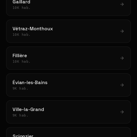
Gaillard
10K hab.
Vétraz-Monthoux
10K hab.
Fillière
10K hab.
Évian-les-Bains
9K hab.
Ville-la-Grand
9K hab.
Scionzier