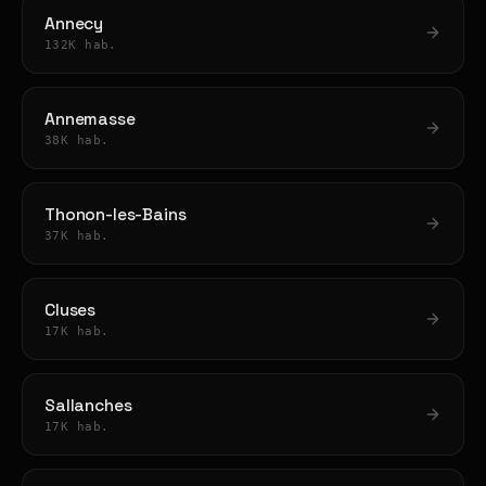
Annecy
132K hab.
Annemasse
38K hab.
Thonon-les-Bains
37K hab.
Cluses
17K hab.
Sallanches
17K hab.