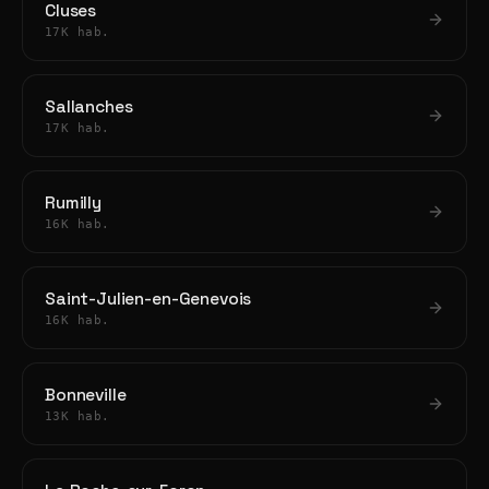
Cluses
17K hab.
Sallanches
17K hab.
Rumilly
16K hab.
Saint-Julien-en-Genevois
16K hab.
Bonneville
13K hab.