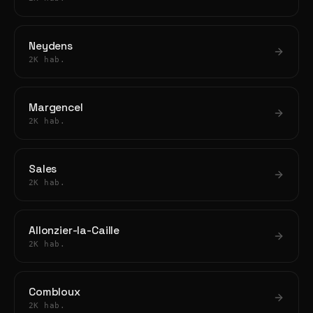
Neydens
2K hab.
Margencel
2K hab.
Sales
2K hab.
Allonzier-la-Caille
2K hab.
Combloux
2K hab.