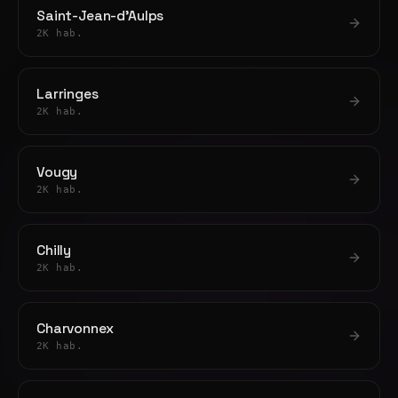
Saint-Jean-d'Aulps
2K hab.
Larringes
2K hab.
Vougy
2K hab.
Chilly
2K hab.
Charvonnex
2K hab.