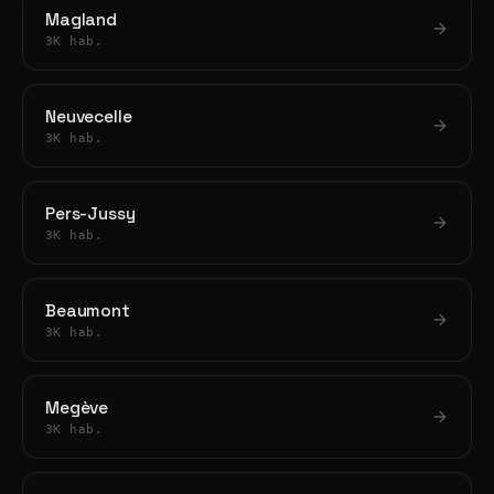
Magland
3K hab.
Neuvecelle
3K hab.
Pers-Jussy
3K hab.
Beaumont
3K hab.
Megève
3K hab.