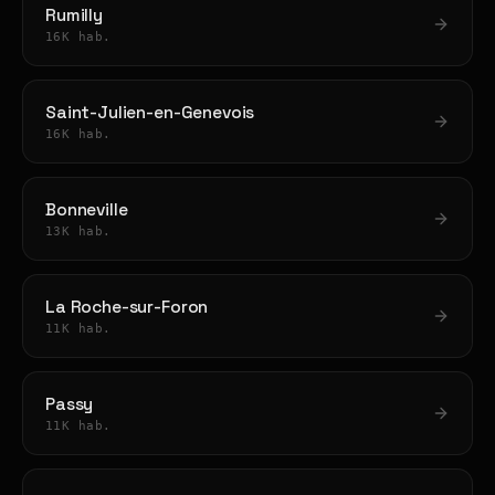
Rumilly
16K hab.
Saint-Julien-en-Genevois
16K hab.
Bonneville
13K hab.
La Roche-sur-Foron
11K hab.
Passy
11K hab.