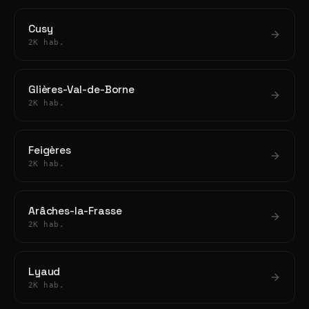
Cusy
2K hab.
Glières-Val-de-Borne
2K hab.
Feigères
2K hab.
Arâches-la-Frasse
2K hab.
Lyaud
2K hab.