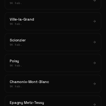
9K hab.
Ville-la-Grand
9K hab.
Scionzier
9K hab.
Poisy
9K hab.
Chamonix-Mont-Blanc
9K hab.
Epagny Metz-Tessy