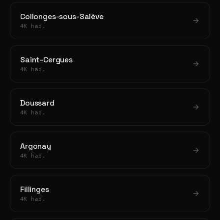
Collonges-sous-Salève
4K hab.
Saint-Cergues
4K hab.
Doussard
4K hab.
Argonay
4K hab.
Fillinges
4K hab.