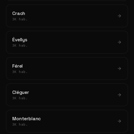
Crach
3K hab.
Évellys
3K hab.
Férel
3K hab.
Cléguer
3K hab.
Monterblanc
3K hab.