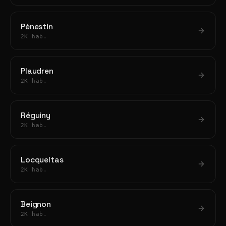
Pénestin
2K hab.
Plaudren
2K hab.
Réguiny
2K hab.
Locqueltas
2K hab.
Beignon
2K hab.