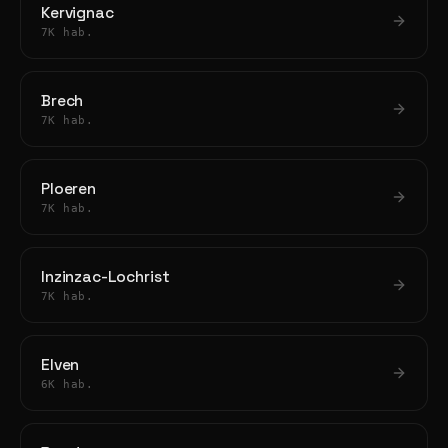
Kervignac
7K hab.
Brech
7K hab.
Ploeren
7K hab.
Inzinzac-Lochrist
7K hab.
Elven
6K hab.