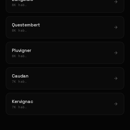
8K hab.
Questembert
8K hab.
Pluvigner
8K hab.
Caudan
7K hab.
Kervignac
7K hab.