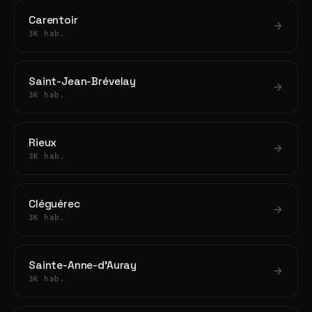
Carentoir
3K hab.
Saint-Jean-Brévelay
3K hab.
Rieux
3K hab.
Cléguérec
3K hab.
Sainte-Anne-d'Auray
3K hab.