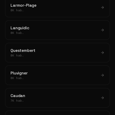
Larmor-Plage
8K hab.
Languidic
8K hab.
Questembert
8K hab.
Pluvigner
8K hab.
Caudan
7K hab.