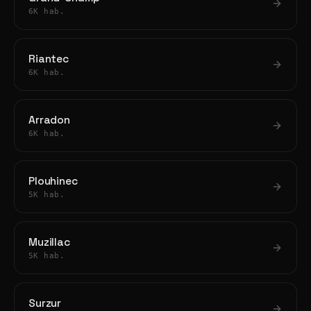
6K hab.
Riantec
6K hab.
Arradon
6K hab.
Plouhinec
5K hab.
Muzillac
5K hab.
Surzur