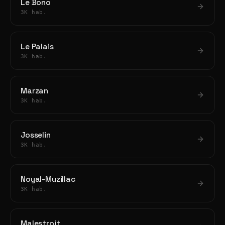
Le Bono
3K hab.
Le Palais
3K hab.
Marzan
3K hab.
Josselin
3K hab.
Noyal-Muzillac
3K hab.
Malestroit