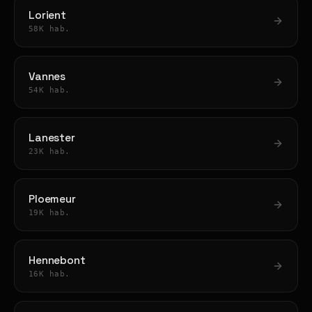
Lorient
58K hab.
Vannes
54K hab.
Lanester
23K hab.
Ploemeur
19K hab.
Hennebont
16K hab.