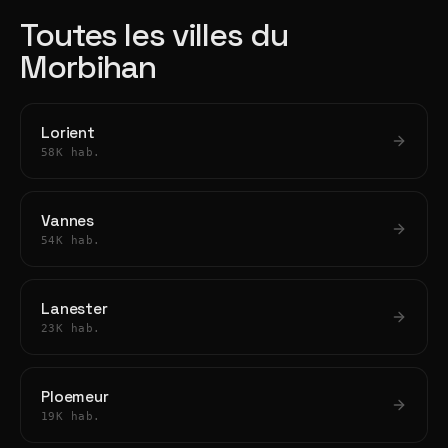
Toutes les villes du
Morbihan
Lorient
58K hab.
Vannes
54K hab.
Lanester
23K hab.
Ploemeur
19K hab.