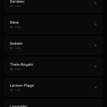
Sarzeau
9K hab.
Séné
9K hab.
Quéven
9K hab.
Theix-Noyalo
8K hab.
Larmor-Plage
8K hab.
Languidic