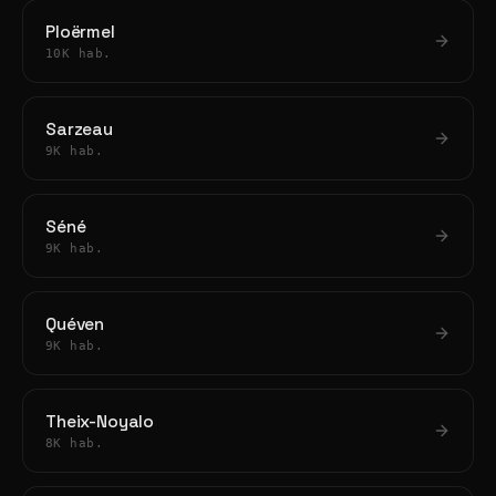
Ploërmel
10K hab.
Sarzeau
9K hab.
Séné
9K hab.
Quéven
9K hab.
Theix-Noyalo
8K hab.