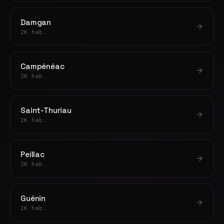
Damgan
2K hab.
Campénéac
2K hab.
Saint-Thuriau
2K hab.
Peillac
2K hab.
Guénin
2K hab.