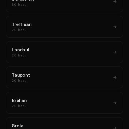
3K hab.
Treffléan
2K hab.
Landaul
2K hab.
Taupont
2K hab.
Bréhan
2K hab.
Groix