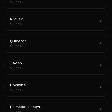
5K hab.
Nivillac
5K hab.
Quiberon
5K hab.
Baden
5K hab.
Locminé
5K hab.
Pluméliau-Bieuzy