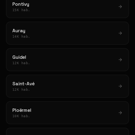
Pontivy
15K hab.
Auray
14K hab.
Guidel
12K hab.
Saint-Avé
12K hab.
Ploërmel
10K hab.