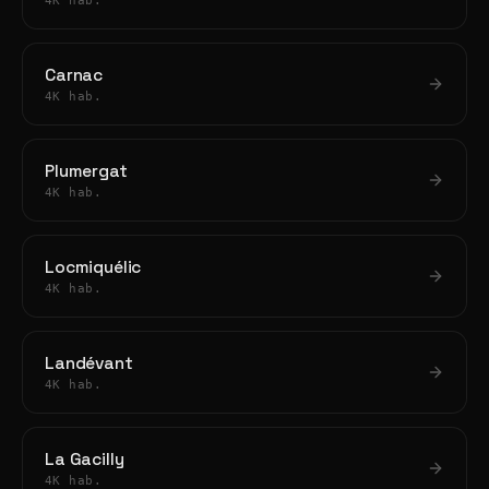
4K hab.
Carnac
4K hab.
Plumergat
4K hab.
Locmiquélic
4K hab.
Landévant
4K hab.
La Gacilly
4K hab.