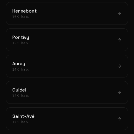
Hennebont
16K hab.
Pontivy
15K hab.
Auray
14K hab.
Guidel
12K hab.
Saint-Avé
12K hab.