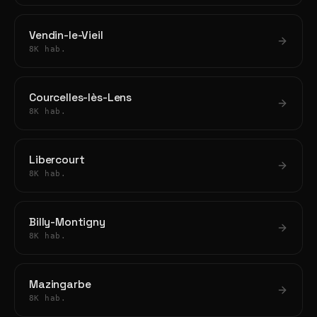
Vendin-le-Vieil
8K hab.
Courcelles-lès-Lens
8K hab.
Libercourt
8K hab.
Billy-Montigny
8K hab.
Mazingarbe
8K hab.