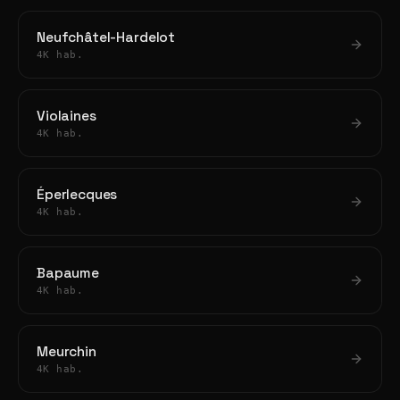
Neufchâtel-Hardelot
4K hab.
Violaines
4K hab.
Éperlecques
4K hab.
Bapaume
4K hab.
Meurchin
4K hab.