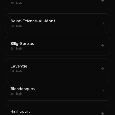
5K hab.
Saint-Étienne-au-Mont
5K hab.
Billy-Berclau
5K hab.
Laventie
5K hab.
Blendecques
5K hab.
Haillicourt