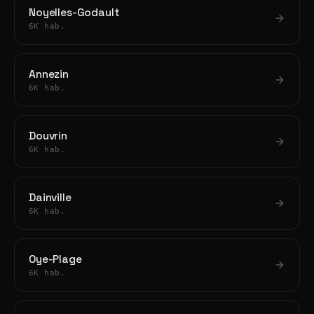
Noyelles-Godault
6K hab.
Annezin
6K hab.
Douvrin
6K hab.
Dainville
6K hab.
Oye-Plage
6K hab.