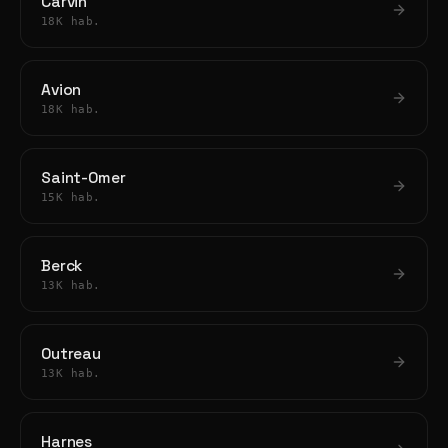
Carvin
18K hab.
Avion
18K hab.
Saint-Omer
15K hab.
Berck
13K hab.
Outreau
13K hab.
Harnes