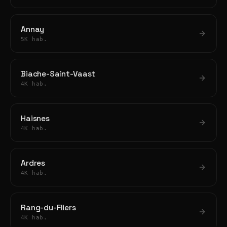
Annay
5K hab.
Biache-Saint-Vaast
4K hab.
Haisnes
4K hab.
Ardres
4K hab.
Rang-du-Fliers
4K hab.