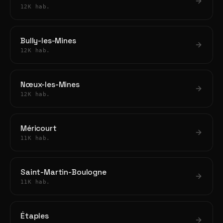
12K hab.
Bully-les-Mines
12K hab.
Nœux-les-Mines
12K hab.
Méricourt
11K hab.
Saint-Martin-Boulogne
11K hab.
Étaples