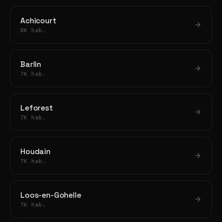
Achicourt
8K hab.
Barlin
7K hab.
Leforest
7K hab.
Houdain
7K hab.
Loos-en-Gohelle
7K hab.