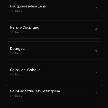
Fouquières-lès-Lens
6K hab.
Hersin-Coupigny
6K hab.
Dourges
6K hab.
Sains-en-Gohelle
6K hab.
Saint-Martin-lez-Tatinghem
6K hab.