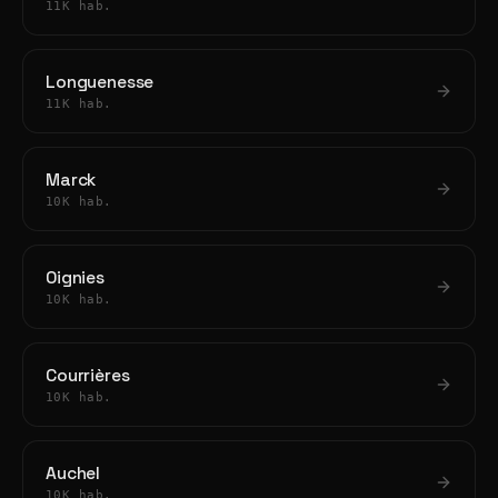
11K hab.
Longuenesse
11K hab.
Marck
10K hab.
Oignies
10K hab.
Courrières
10K hab.
Auchel
10K hab.