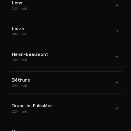
Lens
33K hab.
Liévin
30K hab.
Hénin-Beaumont
26K hab.
Béthune
25K hab.
Bruay-la-Buissière
22K hab.