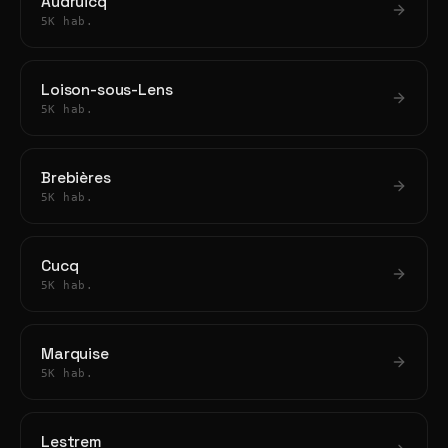
Audruicq
5K hab.
Loison-sous-Lens
5K hab.
Brebières
5K hab.
Cucq
5K hab.
Marquise
5K hab.
Lestrem