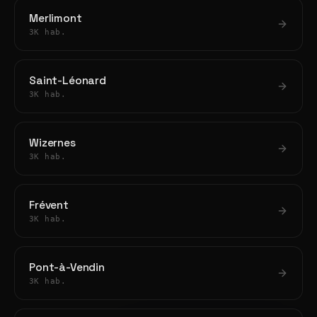
Merlimont
3K hab.
Saint-Léonard
3K hab.
Wizernes
3K hab.
Frévent
3K hab.
Pont-à-Vendin
3K hab.