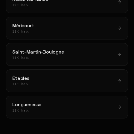
12K hab.
Méricourt
11K hab.
Saint-Martin-Boulogne
11K hab.
Étaples
11K hab.
Longuenesse
11K hab.