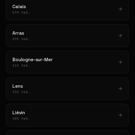
Calais
67K hab.
Arras
43K hab.
Boulogne-sur-Mer
41K hab.
Lens
33K hab.
Liévin
30K hab.