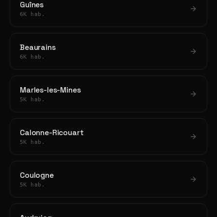
Guînes
6K hab.
Beaurains
6K hab.
Marles-les-Mines
5K hab.
Calonne-Ricouart
5K hab.
Coulogne
5K hab.