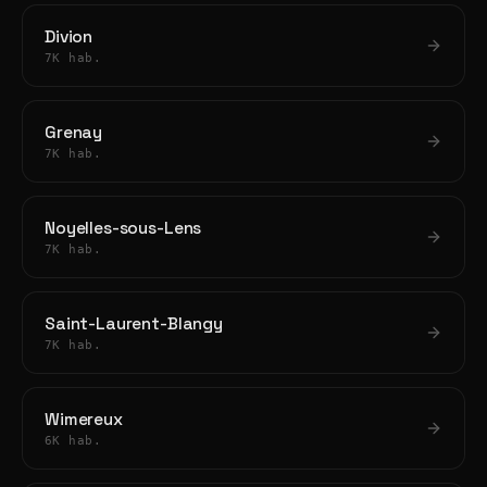
Divion
7K hab.
Grenay
7K hab.
Noyelles-sous-Lens
7K hab.
Saint-Laurent-Blangy
7K hab.
Wimereux
6K hab.