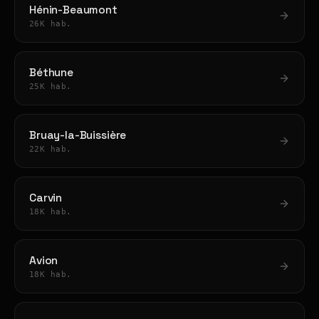
Hénin-Beaumont
26K hab.
Béthune
25K hab.
Bruay-la-Buissière
22K hab.
Carvin
18K hab.
Avion
18K hab.