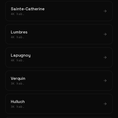
Sainte-Catherine
4K hab.
Lumbres
4K hab.
Lapugnoy
4K hab.
Verquin
3K hab.
Hulluch
3K hab.