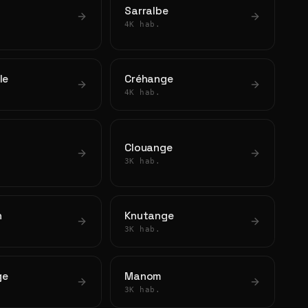
Sarralbe
4K hab.
le
Créhange
4K hab.
Clouange
3K hab.
n
Knutange
3K hab.
ge
Manom
3K hab.