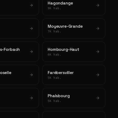
Hagondange
9K hab.
Moyeuvre-Grande
7K hab.
ès-Forbach
Hombourg-Haut
6K hab.
oselle
Farébersviller
5K hab.
Phalsbourg
5K hab.