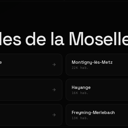
lles de la Mosell
e
Montigny-lès-Metz
22K hab.
Hayange
16K hab.
Freyming-Merlebach
13K hab.