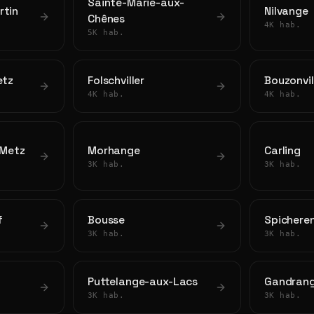
Sainte-Marie-aux-
rtin
Nilvange
Chênes
4K hab.
5K hab.
etz
Folschviller
Bouzonvil
4K hab.
4K hab.
-Metz
Morhange
Carling
3K hab.
3K hab.
f
Bousse
Spichere
3K hab.
3K hab.
Puttelange-aux-Lacs
Gandran
3K hab.
3K hab.