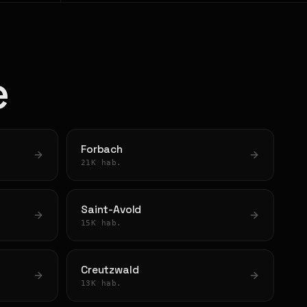
e
Forbach
21K hab.
Saint-Avold
15K hab.
Creutzwald
13K hab.