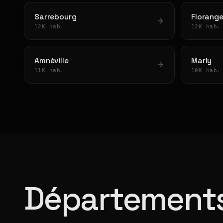
Sarrebourg
Florang
12K hab.
12K hab.
Amnéville
Marly
11K hab.
10K hab.
Départements