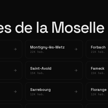
les de la Moselle
Montigny-lès-Metz
Forbach
22K hab.
21K hab.
Saint-Avold
Fameck
15K hab.
15K hab.
Sarrebourg
Florange
12K hab.
12K hab.