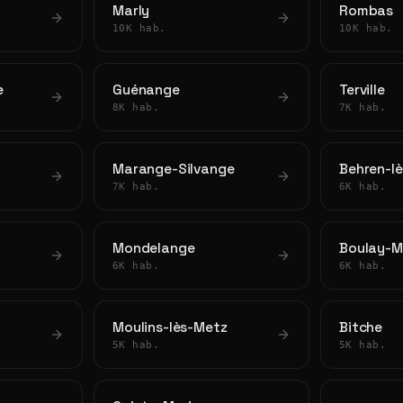
Marly
Rombas
10K hab.
10K hab.
e
Guénange
Terville
8K hab.
7K hab.
Marange-Silvange
Behren-l
7K hab.
6K hab.
Mondelange
Boulay-M
6K hab.
6K hab.
Moulins-lès-Metz
Bitche
5K hab.
5K hab.