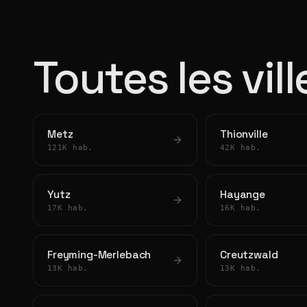
Toutes les vil
Metz
Thionville
121K hab.
42K hab.
Yutz
Hayange
17K hab.
16K hab.
Freyming-Merlebach
Creutzwald
13K hab.
13K hab.