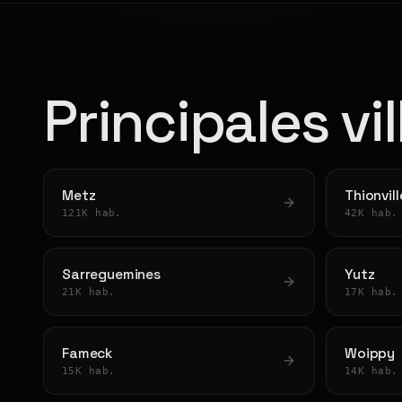
Principales vi
Metz
Thionvill
121K hab.
42K hab.
Sarreguemines
Yutz
21K hab.
17K hab.
Fameck
Woippy
15K hab.
14K hab.