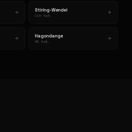
Stiring-Wendel
11K hab.
Hagondange
9K hab.