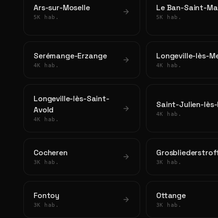
Ars-sur-Moselle
Le Ban-Saint-Ma
5K hab.
5K hab.
Serémange-Erzange
Longeville-lès-M
4K hab.
4K hab.
Longeville-lès-Saint-
Saint-Julien-lès
Avold
4K hab.
4K hab.
Cocheren
Grosbliederstrof
3K hab.
3K hab.
Fontoy
Ottange
3K hab.
3K hab.