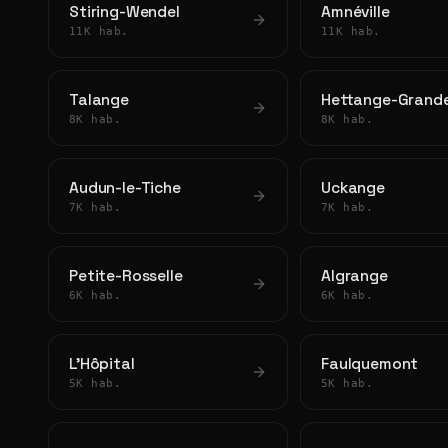
Stiring-Wendel
Amnéville
11K hab.
11K hab.
Talange
Hettange-Grand
8K hab.
8K hab.
Audun-le-Tiche
Uckange
7K hab.
7K hab.
Petite-Rosselle
Algrange
6K hab.
6K hab.
L'Hôpital
Faulquemont
5K hab.
5K hab.