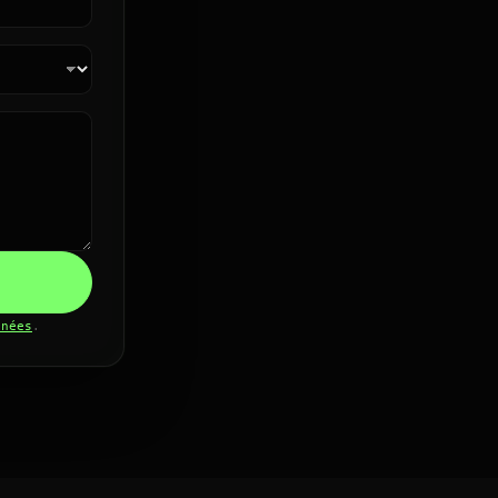
nnées
.