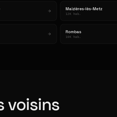
e
Maizières-lès-Metz
12K hab.
Rombas
10K hab.
 voisins