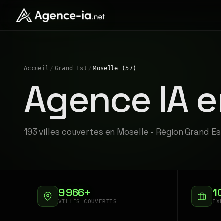
Accueil
/
Grand Est
/
Moselle (57)
Agence IA e
193 villes couvertes en Moselle - Région Grand Es
9 966+
1
VILLES COUVERTES
EX