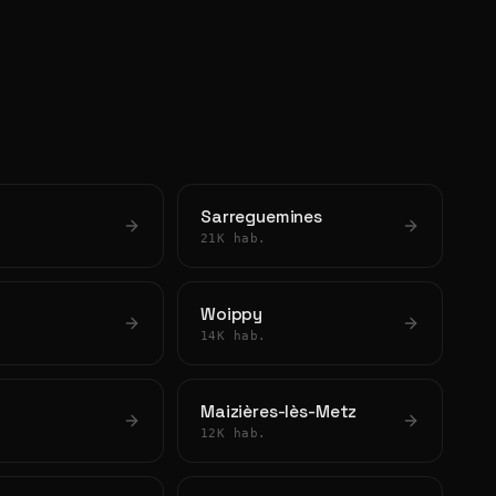
Sarreguemines
21K hab.
Woippy
14K hab.
Maizières-lès-Metz
12K hab.