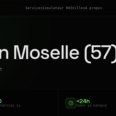
Services
Simulateur ROI
Villes
À propos
n Moselle (57
t
0
<24h
PERTISES IA
TEMPS DE RÉPONSE