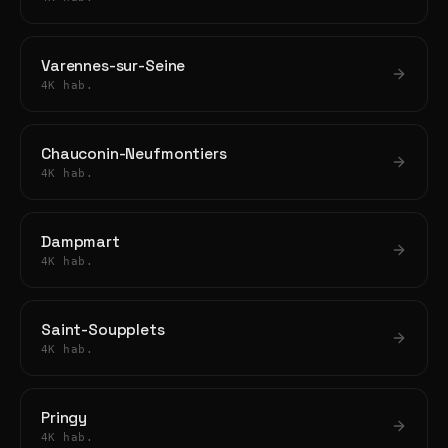
Varennes-sur-Seine
4K hab.
Chauconin-Neufmontiers
4K hab.
Dampmart
4K hab.
Saint-Soupplets
4K hab.
Pringy
4K hab.