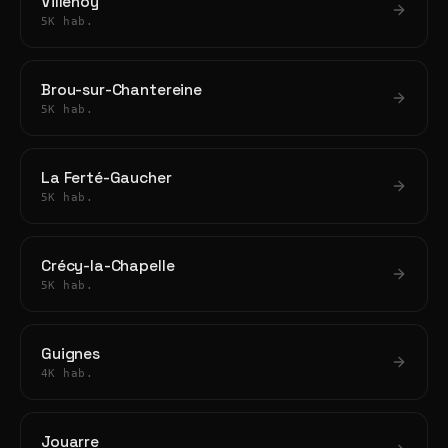
Villenoy
5K hab.
Brou-sur-Chantereine
5K hab.
La Ferté-Gaucher
5K hab.
Crécy-la-Chapelle
5K hab.
Guignes
4K hab.
Jouarre