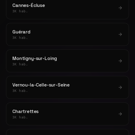
Cannes-Écluse
3K hab.
Guérard
3K hab.
Montigny-sur-Loing
3K hab.
Vernou-la-Celle-sur-Seine
3K hab.
Chartrettes
3K hab.