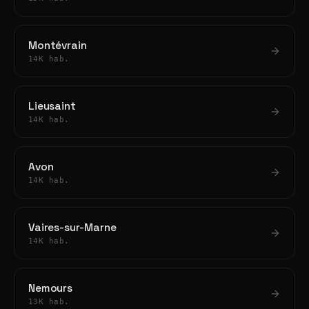
Montévrain
14K hab.
Lieusaint
14K hab.
Avon
14K hab.
Vaires-sur-Marne
14K hab.
Nemours
13K hab.