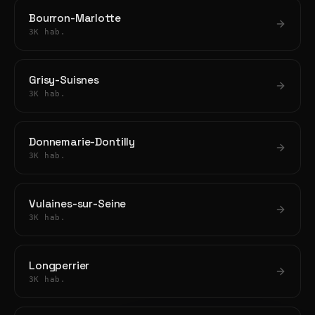
Bourron-Marlotte
3K hab.
Grisy-Suisnes
3K hab.
Donnemarie-Dontilly
3K hab.
Vulaines-sur-Seine
3K hab.
Longperrier
3K hab.