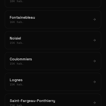
18K hab.
Fontainebleau
16K hab.
Noisiel
15K hab.
Coulommiers
15K hab.
Lognes
15K hab.
Saint-Fargeau-Ponthierry
15K hab.