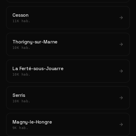
Cesson
11K hab.
Thorigny-sur-Marne
10K hab.
La Ferté-sous-Jouarre
10K hab.
Serris
10K hab.
Magny-le-Hongre
9K hab.