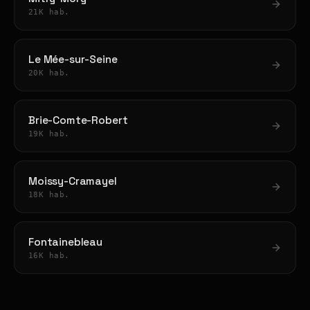
21K hab.
Le Mée-sur-Seine
20K hab.
Brie-Comte-Robert
19K hab.
Moissy-Cramayel
18K hab.
Fontainebleau
16K hab.