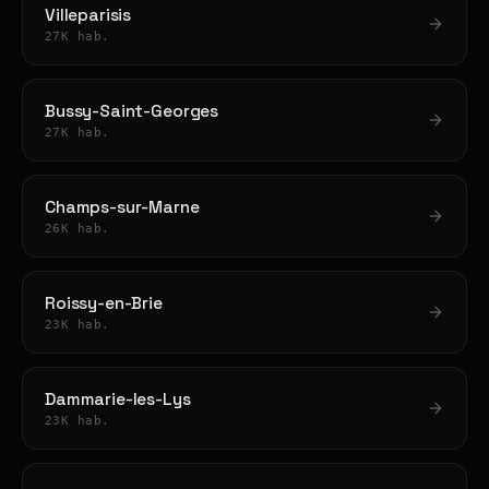
Villeparisis
27K hab.
Bussy-Saint-Georges
27K hab.
Champs-sur-Marne
26K hab.
Roissy-en-Brie
23K hab.
Dammarie-les-Lys
23K hab.