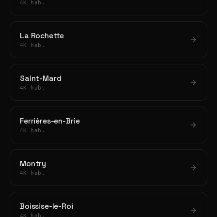
4K hab.
La Rochette
4K hab.
Saint-Mard
4K hab.
Ferrières-en-Brie
4K hab.
Montry
4K hab.
Boissise-le-Roi
4K hab.