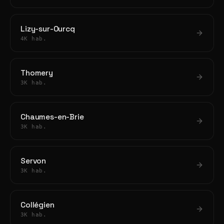
Lizy-sur-Ourcq
4K hab.
Thomery
3K hab.
Chaumes-en-Brie
3K hab.
Servon
3K hab.
Collégien
3K hab.