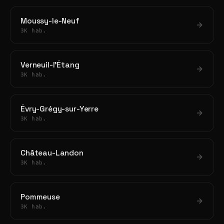
Moussy-le-Neuf
3K hab.
Verneuil-l'Étang
3K hab.
Évry-Grégy-sur-Yerre
3K hab.
Château-Landon
3K hab.
Pommeuse
3K hab.