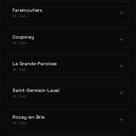
Faremoutiers
3K hab.
Coupvray
3K hab.
La Grande-Paroisse
3K hab.
Saint-Germain-Laval
3K hab.
Rozay-en-Brie
3K hab.