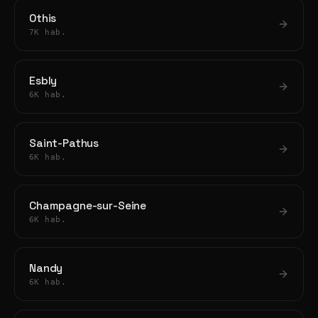
Othis
7K hab.
Esbly
6K hab.
Saint-Pathus
6K hab.
Champagne-sur-Seine
6K hab.
Nandy
6K hab.