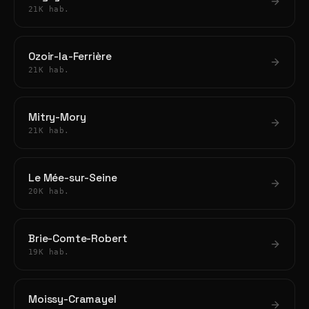
21K hab.
Ozoir-la-Ferrière
21K hab.
Mitry-Mory
21K hab.
Le Mée-sur-Seine
20K hab.
Brie-Comte-Robert
19K hab.
Moissy-Cramayel