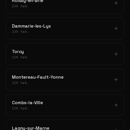
Roissy-en-Brie
23K hab.
Dammarie-les-Lys
23K hab.
Torcy
22K hab.
Montereau-Fault-Yonne
22K hab.
Combs-la-Ville
22K hab.
Lagny-sur-Marne