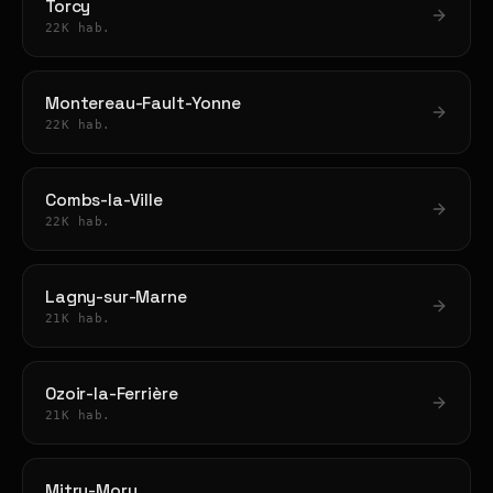
Torcy
22K hab.
Montereau-Fault-Yonne
22K hab.
Combs-la-Ville
22K hab.
Lagny-sur-Marne
21K hab.
Ozoir-la-Ferrière
21K hab.
Mitry-Mory