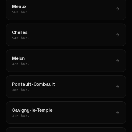
Meaux
56K hab.
Chelles
54K hab.
Melun
42K hab.
Pontault-Combault
38K hab.
Savigny-le-Temple
31K hab.