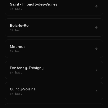
Saint-Thibault-des-Vignes
6K hab.
Bois-le-Roi
6K hab.
Mouroux
6K hab.
Fontenay-Trésigny
6K hab.
Quincy-Voisins
5K hab.