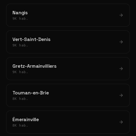
Nangis
9K hab.
Vert-Saint-Denis
9K hab.
Gretz-Armainvilliers
9K hab.
Tournan-en-Brie
8K hab.
Émerainville
8K hab.