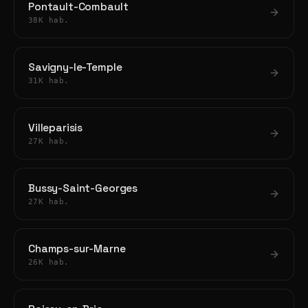
Pontault-Combault
38K hab.
Savigny-le-Temple
31K hab.
Villeparisis
27K hab.
Bussy-Saint-Georges
27K hab.
Champs-sur-Marne
26K hab.