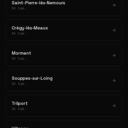
Saint-Pierre-lès-Nemours
5K hab.
Crégy-lès-Meaux
5K hab.
Mormant
5K hab.
Souppes-sur-Loing
5K hab.
Trilport
5K hab.