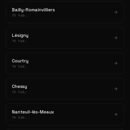
Bailly-Romainvilliers
7K hab.
Lésigny
7K hab.
Courtry
7K hab.
Chessy
7K hab.
Nanteuil-lès-Meaux
7K hab.