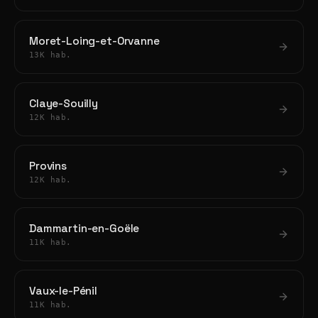
Moret-Loing-et-Orvanne
13K hab.
Claye-Souilly
12K hab.
Provins
12K hab.
Dammartin-en-Goële
11K hab.
Vaux-le-Pénil
11K hab.