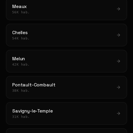
Meaux
56K hab.
Chelles
54K hab.
Melun
42K hab.
Pontault-Combault
38K hab.
Savigny-le-Temple
31K hab.