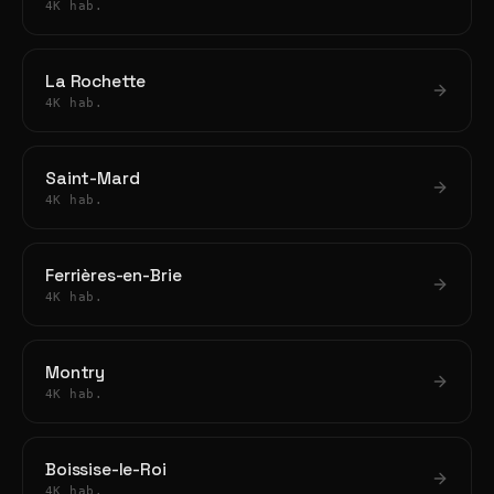
4K hab.
La Rochette
4K hab.
Saint-Mard
4K hab.
Ferrières-en-Brie
4K hab.
Montry
4K hab.
Boissise-le-Roi
4K hab.