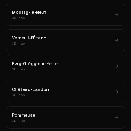
Moussy-le-Neuf
3K hab.
Verneuil-l'Étang
3K hab.
Évry-Grégy-sur-Yerre
3K hab.
Château-Landon
3K hab.
Pommeuse
3K hab.