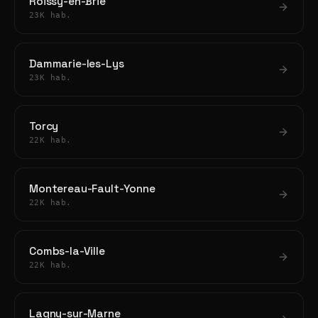
Roissy-en-Brie
23K hab.
Dammarie-les-Lys
23K hab.
Torcy
22K hab.
Montereau-Fault-Yonne
22K hab.
Combs-la-Ville
22K hab.
Lagny-sur-Marne