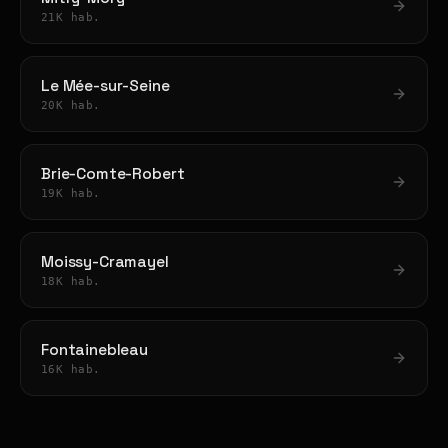
21K hab.
Le Mée-sur-Seine
20K hab.
Brie-Comte-Robert
19K hab.
Moissy-Cramayel
18K hab.
Fontainebleau
16K hab.