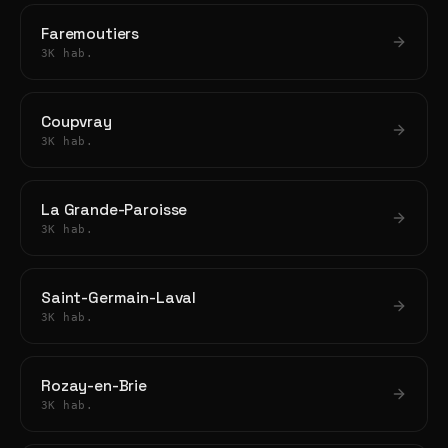
Faremoutiers
3K hab.
Coupvray
3K hab.
La Grande-Paroisse
3K hab.
Saint-Germain-Laval
3K hab.
Rozay-en-Brie
3K hab.