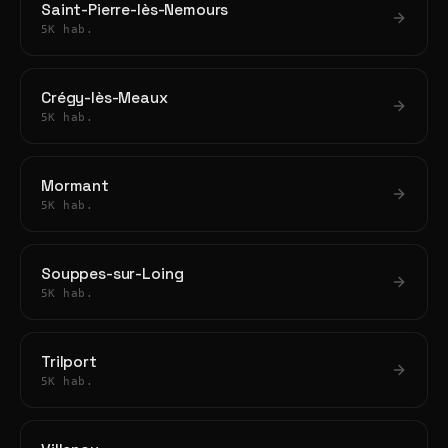
Saint-Pierre-lès-Nemours
5K hab.
Crégy-lès-Meaux
5K hab.
Mormant
5K hab.
Souppes-sur-Loing
5K hab.
Trilport
5K hab.