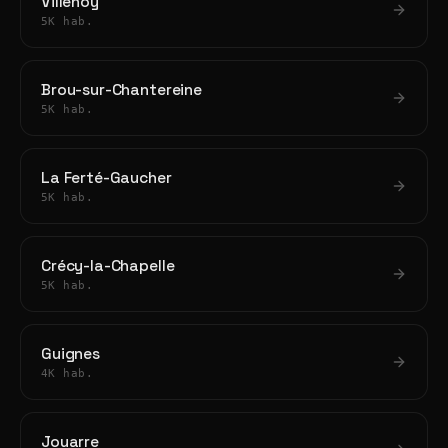
Villenoy
5K hab.
Brou-sur-Chantereine
5K hab.
La Ferté-Gaucher
5K hab.
Crécy-la-Chapelle
5K hab.
Guignes
4K hab.
Jouarre