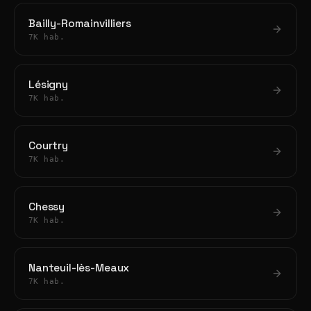
Bailly-Romainvilliers
7K hab.
Lésigny
7K hab.
Courtry
7K hab.
Chessy
7K hab.
Nanteuil-lès-Meaux
7K hab.