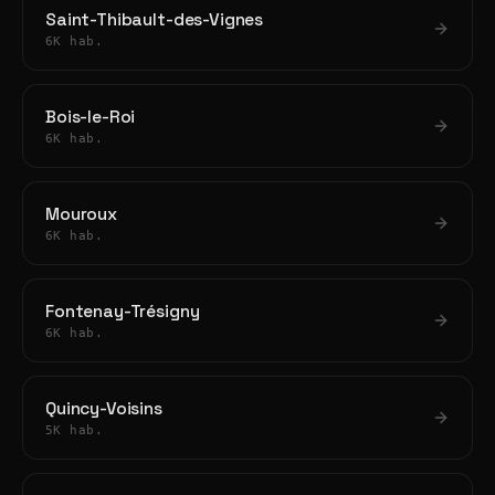
Saint-Thibault-des-Vignes
6K hab.
Bois-le-Roi
6K hab.
Mouroux
6K hab.
Fontenay-Trésigny
6K hab.
Quincy-Voisins
5K hab.