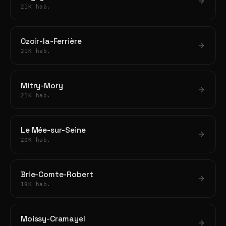
21K hab.
Ozoir-la-Ferrière
21K hab.
Mitry-Mory
21K hab.
Le Mée-sur-Seine
20K hab.
Brie-Comte-Robert
19K hab.
Moissy-Cramayel