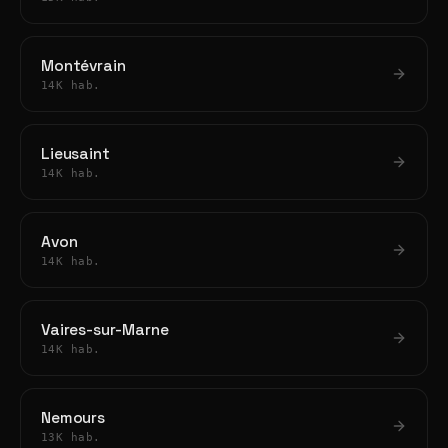
Montévrain
14K hab.
Lieusaint
14K hab.
Avon
14K hab.
Vaires-sur-Marne
14K hab.
Nemours
13K hab.