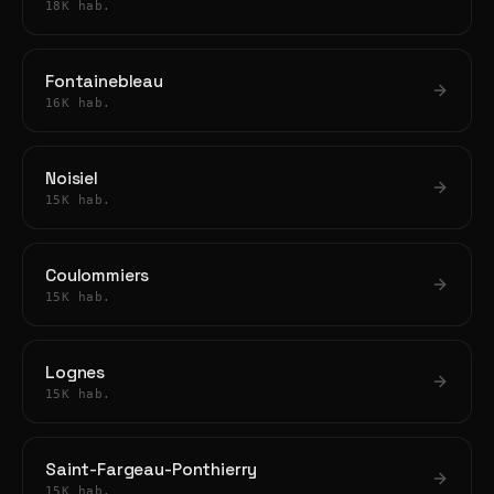
18K hab.
Fontainebleau
16K hab.
Noisiel
15K hab.
Coulommiers
15K hab.
Lognes
15K hab.
Saint-Fargeau-Ponthierry
15K hab.