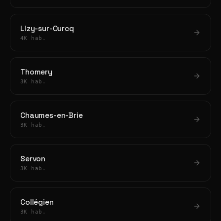
Lizy-sur-Ourcq
4K hab.
Thomery
3K hab.
Chaumes-en-Brie
3K hab.
Servon
3K hab.
Collégien
3K hab.