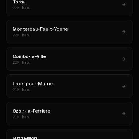
Torcy
22K hab.
Montereau-Fault-Yonne
22K hab.
Combs-la-Ville
22K hab.
Lagny-sur-Marne
21K hab.
Ozoir-la-Ferrière
21K hab.
Mitry-Mory