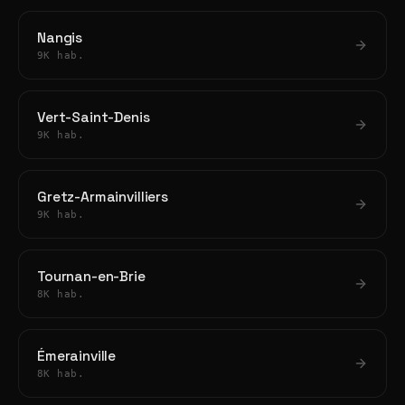
Nangis
9K hab.
Vert-Saint-Denis
9K hab.
Gretz-Armainvilliers
9K hab.
Tournan-en-Brie
8K hab.
Émerainville
8K hab.