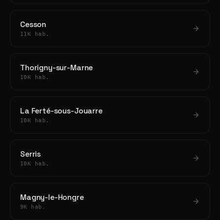
Cesson
11K hab.
Thorigny-sur-Marne
10K hab.
La Ferté-sous-Jouarre
10K hab.
Serris
10K hab.
Magny-le-Hongre
9K hab.