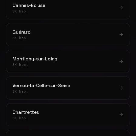
Cannes-Écluse
3K hab.
Guérard
3K hab.
Montigny-sur-Loing
3K hab.
Vernou-la-Celle-sur-Seine
3K hab.
Chartrettes
3K hab.