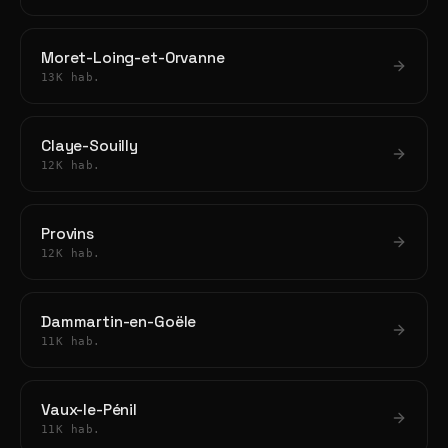
Moret-Loing-et-Orvanne
13K hab.
Claye-Souilly
12K hab.
Provins
12K hab.
Dammartin-en-Goële
11K hab.
Vaux-le-Pénil
11K hab.