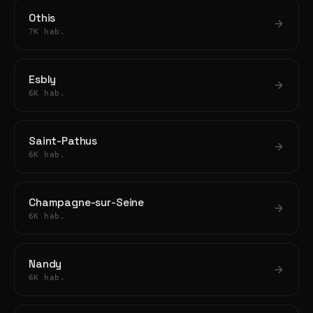
Othis
7K hab.
Esbly
6K hab.
Saint-Pathus
6K hab.
Champagne-sur-Seine
6K hab.
Nandy
6K hab.