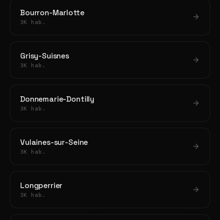
Bourron-Marlotte
3K hab.
Grisy-Suisnes
3K hab.
Donnemarie-Dontilly
3K hab.
Vulaines-sur-Seine
3K hab.
Longperrier
3K hab.