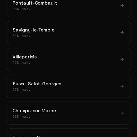
Pontault-Combault
38K hab.
Savigny-le-Temple
31K hab.
Villeparisis
27K hab.
Bussy-Saint-Georges
27K hab.
Champs-sur-Marne
26K hab.