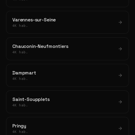
Varennes-sur-Seine
4K hab.
Chauconin-Neufmontiers
4K hab.
Dampmart
4K hab.
Saint-Soupplets
4K hab.
Pringy
4K hab.