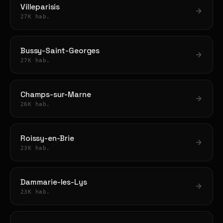
Villeparisis
27K hab.
Bussy-Saint-Georges
27K hab.
Champs-sur-Marne
26K hab.
Roissy-en-Brie
23K hab.
Dammarie-les-Lys
23K hab.