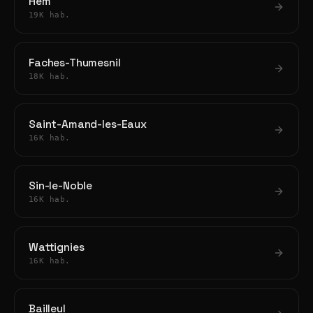
Hem
19K hab.
Faches-Thumesnil
18K hab.
Saint-Amand-les-Eaux
16K hab.
Sin-le-Noble
16K hab.
Wattignies
16K hab.
Bailleul