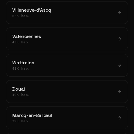
Villeneuve-d'Ascq
62K hab.
Valenciennes
43K hab.
Wattrelos
41K hab.
Douai
40K hab.
Marcq-en-Barœul
39K hab.