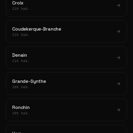
Croix
21K hab.
Coudekerque-Branche
21K hab.
Denain
21K hab.
Grande-Synthe
20K hab.
Ronchin
19K hab.