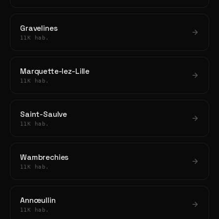
Gravelines
11K hab.
Marquette-lez-Lille
11K hab.
Saint-Saulve
11K hab.
Wambrechies
11K hab.
Annœullin
11K hab.