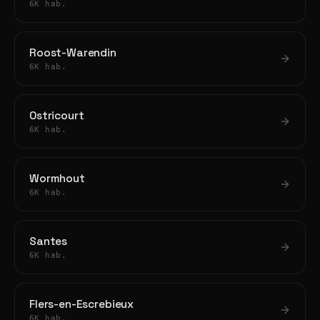
6K hab.
Roost-Warendin
6K hab.
Ostricourt
6K hab.
Wormhout
6K hab.
Santes
6K hab.
Flers-en-Escrebieux
6K hab.