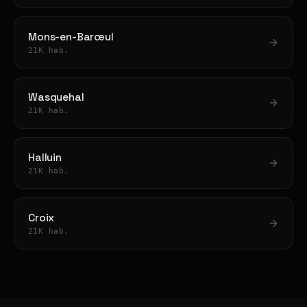
Mons-en-Barœul
21K hab.
Wasquehal
21K hab.
Halluin
21K hab.
Croix
21K hab.