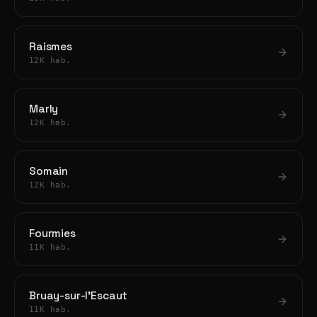
Raismes
12K hab.
Marly
12K hab.
Somain
12K hab.
Fourmies
11K hab.
Bruay-sur-l'Escaut
11K hab.