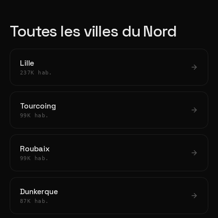
Toutes les villes du Nord
Lille
237K hab.
Tourcoing
99K hab.
Roubaix
99K hab.
Dunkerque
87K hab.