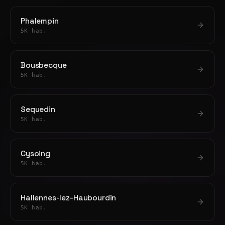
Phalempin
5K hab.
Bousbecque
5K hab.
Sequedin
5K hab.
Cysoing
5K hab.
Hallennes-lez-Haubourdin
5K hab.