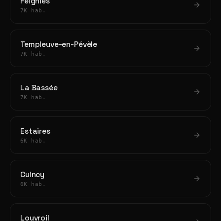
Feignies
7K hab.
Templeuve-en-Pévèle
7K hab.
La Bassée
7K hab.
Estaires
6K hab.
Cuincy
6K hab.
Louvroil