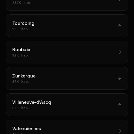
237K hab.
Tourcoing
99K hab.
Roubaix
99K hab.
Dunkerque
87K hab.
Villeneuve-d'Ascq
62K hab.
Valenciennes