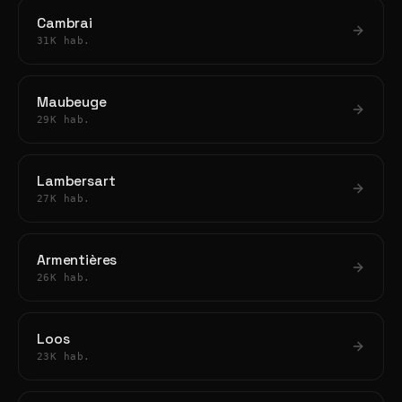
Cambrai
31K hab.
Maubeuge
29K hab.
Lambersart
27K hab.
Armentières
26K hab.
Loos
23K hab.