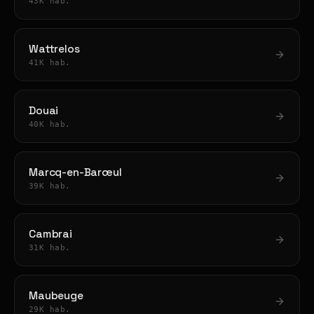
43K hab.
Wattrelos
41K hab.
Douai
40K hab.
Marcq-en-Barœul
39K hab.
Cambrai
31K hab.
Maubeuge
29K hab.