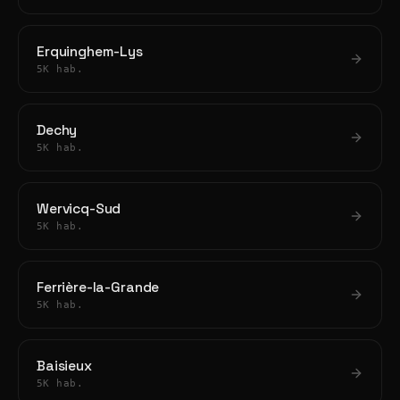
Erquinghem-Lys
5K hab.
Dechy
5K hab.
Wervicq-Sud
5K hab.
Ferrière-la-Grande
5K hab.
Baisieux
5K hab.