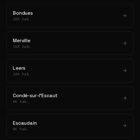
Bondues
10K hab.
Merville
10K hab.
Leers
10K hab.
Condé-sur-l'Escaut
9K hab.
Escaudain
9K hab.