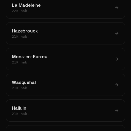
La Madeleine
22K hab.
Hazebrouck
21K hab.
Mons-en-Barœul
21K hab.
Wasquehal
21K hab.
Halluin
21K hab.