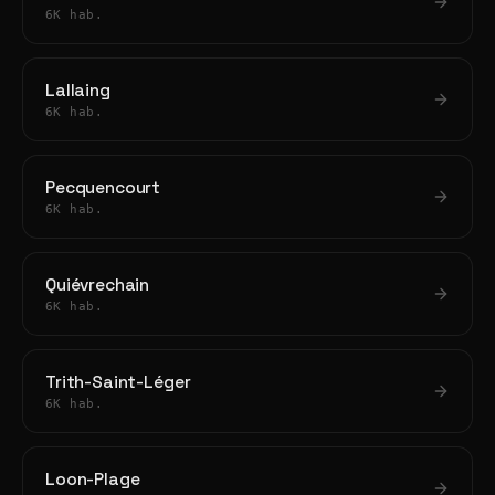
6K hab.
Lallaing
6K hab.
Pecquencourt
6K hab.
Quiévrechain
6K hab.
Trith-Saint-Léger
6K hab.
Loon-Plage