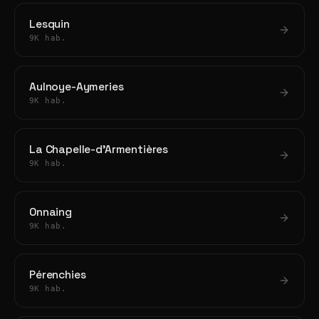
Lesquin
9K hab.
Aulnoye-Aymeries
9K hab.
La Chapelle-d'Armentières
9K hab.
Onnaing
9K hab.
Pérenchies
9K hab.