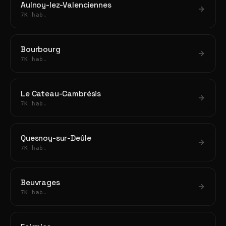
Aulnoy-lez-Valenciennes
7K hab.
Bourbourg
7K hab.
Le Cateau-Cambrésis
7K hab.
Quesnoy-sur-Deûle
7K hab.
Beuvrages
7K hab.