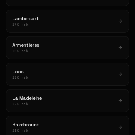
Lambersart
27K hab.
Armentières
26K hab.
Loos
23K hab.
La Madeleine
22K hab.
Hazebrouck
21K hab.