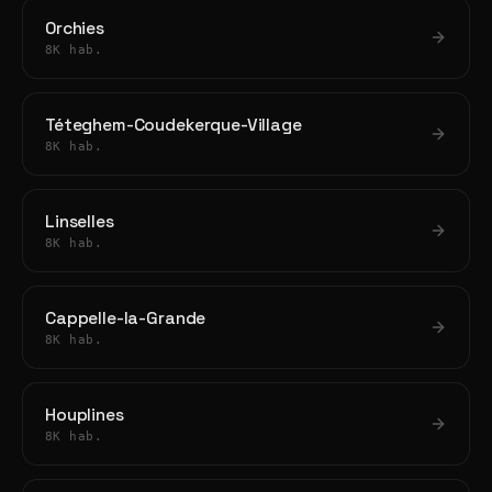
Orchies
8K hab.
Téteghem-Coudekerque-Village
8K hab.
Linselles
8K hab.
Cappelle-la-Grande
8K hab.
Houplines
8K hab.