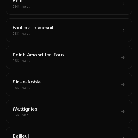
Hem
19K hab.
Faches-Thumesnil
18K hab.
Saint-Amand-les-Eaux
16K hab.
Sin-le-Noble
16K hab.
Wattignies
16K hab.
Bailleul