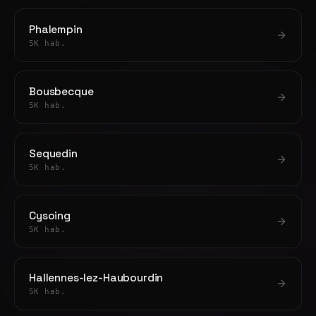
Phalempin
5K hab.
Bousbecque
5K hab.
Sequedin
5K hab.
Cysoing
5K hab.
Hallennes-lez-Haubourdin
5K hab.