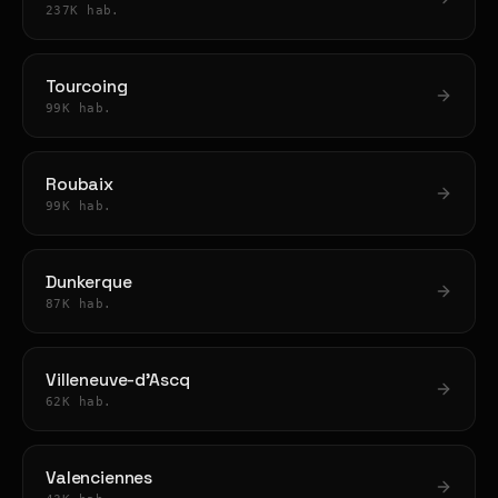
237K hab.
Tourcoing
99K hab.
Roubaix
99K hab.
Dunkerque
87K hab.
Villeneuve-d'Ascq
62K hab.
Valenciennes