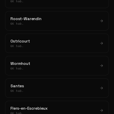
6K hab.
Roost-Warendin
6K hab.
Ostricourt
6K hab.
Wormhout
6K hab.
Santes
6K hab.
Flers-en-Escrebieux
6K hab.