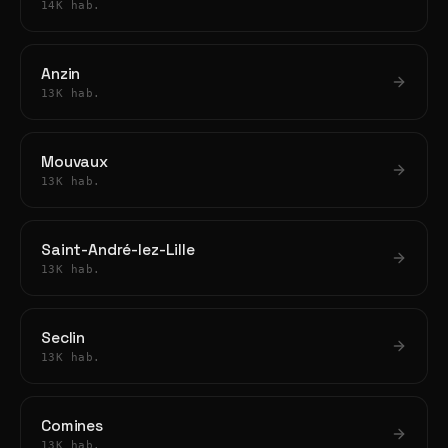
14K hab.
Anzin
13K hab.
Mouvaux
13K hab.
Saint-André-lez-Lille
13K hab.
Seclin
13K hab.
Comines
13K hab.