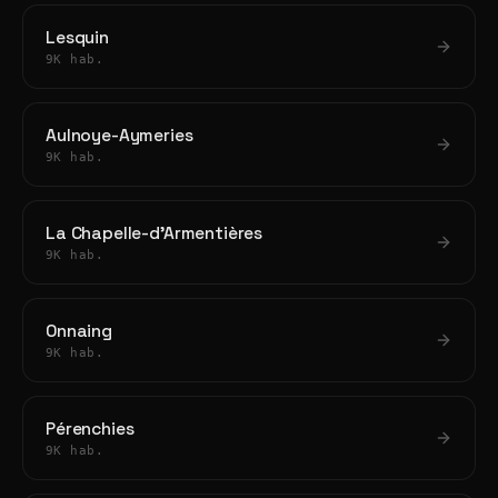
Lesquin
9K hab.
Aulnoye-Aymeries
9K hab.
La Chapelle-d'Armentières
9K hab.
Onnaing
9K hab.
Pérenchies
9K hab.