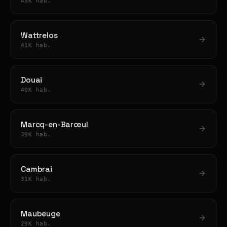
43K hab.
Wattrelos
41K hab.
Douai
40K hab.
Marcq-en-Barœul
39K hab.
Cambrai
31K hab.
Maubeuge
29K hab.