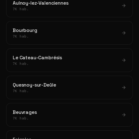
Aulnoy-lez-Valenciennes
7K hab.
Bourbourg
7K hab.
Le Cateau-Cambrésis
7K hab.
Quesnoy-sur-Deûle
7K hab.
Beuvrages
7K hab.