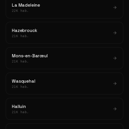
La Madeleine
22K hab.
Hazebrouck
21K hab.
Mons-en-Barœul
21K hab.
Wasquehal
21K hab.
Halluin
21K hab.