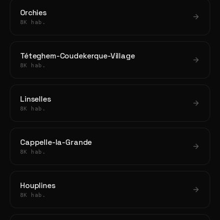
Orchies
8K hab.
Téteghem-Coudekerque-Village
8K hab.
Linselles
8K hab.
Cappelle-la-Grande
8K hab.
Houplines
8K hab.