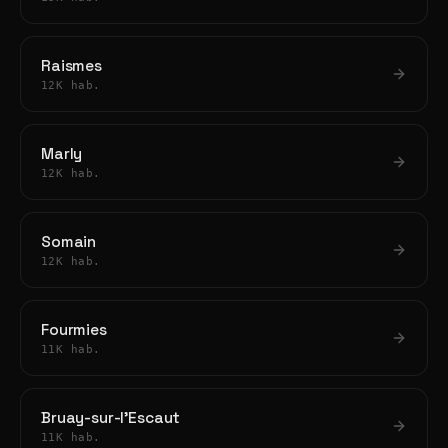
Raismes
12K hab.
Marly
12K hab.
Somain
12K hab.
Fourmies
11K hab.
Bruay-sur-l'Escaut
11K hab.