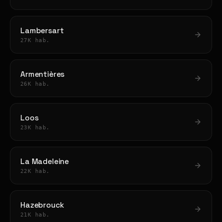
Lambersart
27K hab.
Armentières
26K hab.
Loos
23K hab.
La Madeleine
22K hab.
Hazebrouck
21K hab.