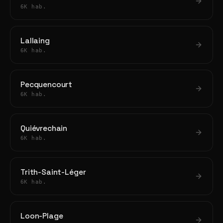
6K hab.
Lallaing
6K hab.
Pecquencourt
6K hab.
Quiévrechain
6K hab.
Trith-Saint-Léger
6K hab.
Loon-Plage