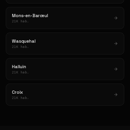
Mons-en-Barœul
21K hab.
Wasquehal
21K hab.
Halluin
21K hab.
Croix
21K hab.