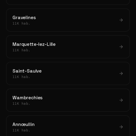
Gravelines
11K hab.
Marquette-lez-Lille
11K hab.
Saint-Saulve
11K hab.
Wambrechies
11K hab.
Annœullin
11K hab.