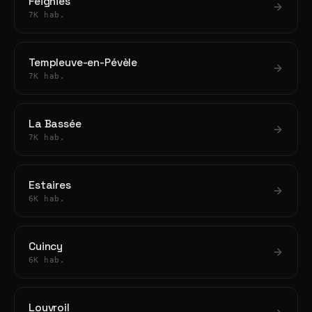
Feignies
7K hab.
Templeuve-en-Pévèle
7K hab.
La Bassée
7K hab.
Estaires
6K hab.
Cuincy
6K hab.
Louvroil