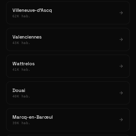
Villeneuve-d'Ascq
62K hab.
Valenciennes
43K hab.
Wattrelos
41K hab.
Douai
40K hab.
Marcq-en-Barœul
39K hab.