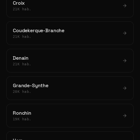
Croix
21K hab.
Coudekerque-Branche
21K hab.
Denain
21K hab.
Grande-Synthe
20K hab.
Ronchin
19K hab.