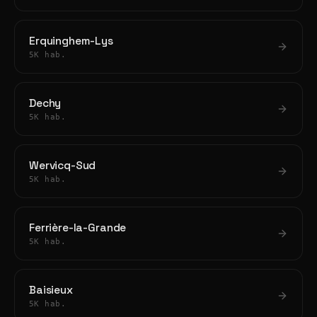
Erquinghem-Lys
5K hab.
Dechy
5K hab.
Wervicq-Sud
5K hab.
Ferrière-la-Grande
5K hab.
Baisieux
5K hab.