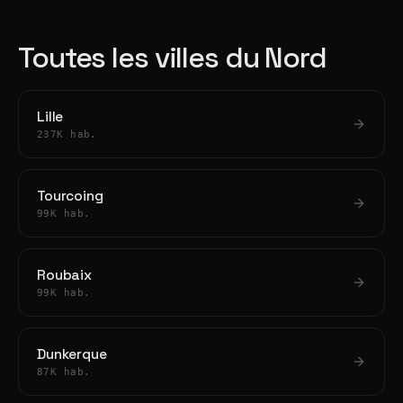
Toutes les villes du Nord
Lille
237K hab.
Tourcoing
99K hab.
Roubaix
99K hab.
Dunkerque
87K hab.