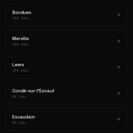
Bondues
10K hab.
Merville
10K hab.
Leers
10K hab.
Condé-sur-l'Escaut
9K hab.
Escaudain
9K hab.