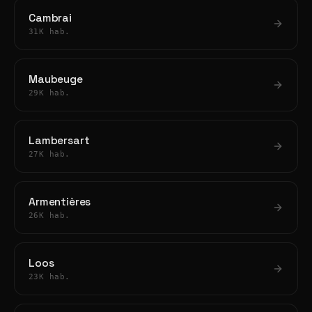
Cambrai
31K hab.
Maubeuge
29K hab.
Lambersart
27K hab.
Armentières
26K hab.
Loos
23K hab.